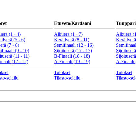
ret
Etuveto/Kardaani
Tuuppari
erä (1 - 4)
Alkuerä (1 - 7)
Alkuerä (1
ilyerä (5 - 6)
Keräilyerä (8 - 11)
Keräilyerä
erä (7 - 8)
Semifinaali (12 - 16)
Semifinaal
finaali (9 - 10)
Sijoituserä (17 - 17)
Sijoituserä
ituserä (11 - 11)
B-Finaali (18 - 18)
Sijoituserä
naali (12 - 12)
A-Finaali (19 - 19)
A-Finaali 
okset
Tulokset
Tulokset
sto-selailu
Tilasto-selailu
Tilasto-sel