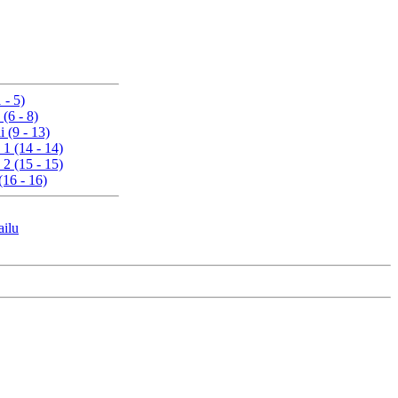
 - 5)
 (6 - 8)
i (9 - 13)
 1 (14 - 14)
 2 (15 - 15)
(16 - 16)
ailu