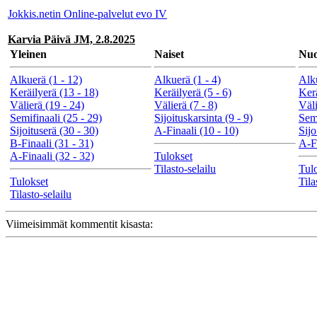
Jokkis.netin Online-palvelut evo IV
Karvia Päivä JM, 2.8.2025
Yleinen
Naiset
Nuo
Alkuerä (1 - 12)
Alkuerä (1 - 4)
Alku
Keräilyerä (13 - 18)
Keräilyerä (5 - 6)
Kerä
Välierä (19 - 24)
Välierä (7 - 8)
Väli
Semifinaali (25 - 29)
Sijoituskarsinta (9 - 9)
Semi
Sijoituserä (30 - 30)
A-Finaali (10 - 10)
Sijo
B-Finaali (31 - 31)
A-Fi
A-Finaali (32 - 32)
Tulokset
Tilasto-selailu
Tul
Tulokset
Tila
Tilasto-selailu
Viimeisimmät kommentit kisasta: