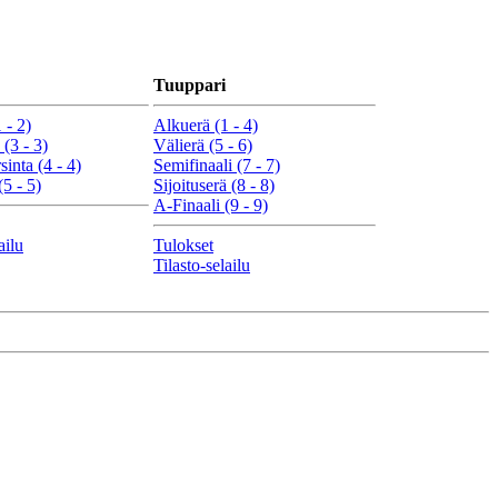
Tuuppari
 - 2)
Alkuerä (1 - 4)
 (3 - 3)
Välierä (5 - 6)
sinta (4 - 4)
Semifinaali (7 - 7)
(5 - 5)
Sijoituserä (8 - 8)
A-Finaali (9 - 9)
ailu
Tulokset
Tilasto-selailu