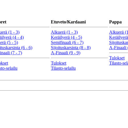
ret
Etuveto/Kardaani
Pappa
erä (1 - 3)
Alkuerä (1 - 3)
Alkuerä (1
ilyerä (4 - 4)
Keräilyerä (4 - 5)
Keräilyerä
erä (5 - 5)
Semifinaali (6 - 7)
Sijoituskar
ituskarsinta (6 - 6)
Sijoituskarsinta (8 - 8)
A-Finaali 
naali (7 - 7)
A-Finaali (9 - 9)
Tulokset
okset
Tulokset
Tilasto-sel
sto-selailu
Tilasto-selailu