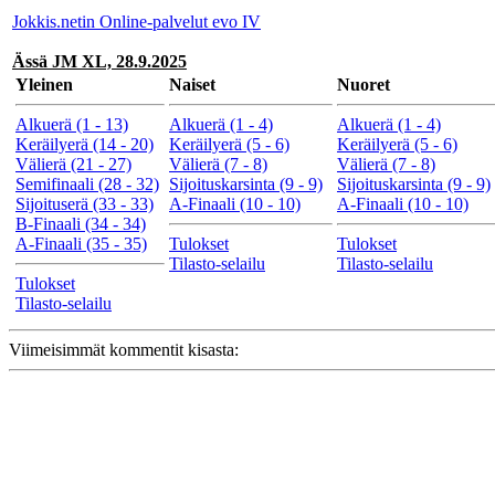
Jokkis.netin Online-palvelut evo IV
Ässä JM XL, 28.9.2025
Yleinen
Naiset
Nuoret
Alkuerä (1 - 13)
Alkuerä (1 - 4)
Alkuerä (1 - 4)
Keräilyerä (14 - 20)
Keräilyerä (5 - 6)
Keräilyerä (5 - 6)
Välierä (21 - 27)
Välierä (7 - 8)
Välierä (7 - 8)
Semifinaali (28 - 32)
Sijoituskarsinta (9 - 9)
Sijoituskarsinta (9 - 9)
Sijoituserä (33 - 33)
A-Finaali (10 - 10)
A-Finaali (10 - 10)
B-Finaali (34 - 34)
A-Finaali (35 - 35)
Tulokset
Tulokset
Tilasto-selailu
Tilasto-selailu
Tulokset
Tilasto-selailu
Viimeisimmät kommentit kisasta: