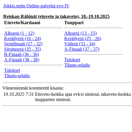
Jokkis.netin Online-palvelut evo IV
Reiskan Rähinät (etuveto ja takaveto), 18.-19.10.2025
Etuveto/Kardaani
Tuuppari
Alkuerä (1 - 12)
Alkuerä (13 - 15)
Keräilyerä (16 - 24)
Keräilyerä (25 - 26)
Semifinaali (27 - 32)
Välierä (33 - 34)
Sijoituserä (35 - 35)
A-Finaali (37 - 37)
B-Finaali (36 - 36)
A-Finaali (38 - 38)
Tulokset
Tilasto-selailu
Tulokset
Tilasto-selailu
Viimeisimmät kommentit kisasta:
19.10.2025 7:31
Etuveto-luokka ajaa evk:n nimissä, takaveto-luokka 
tuupparien nimissä.