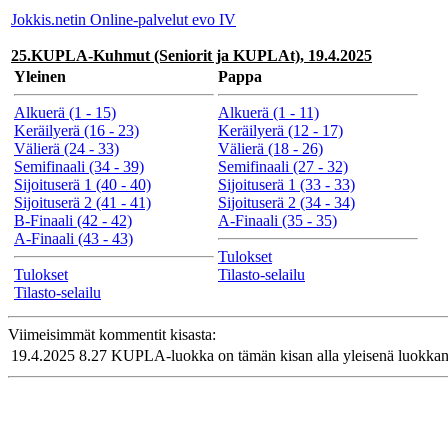
Jokkis.netin Online-palvelut evo IV
25.KUPLA-Kuhmut (Seniorit ja KUPLAt), 19.4.2025
Yleinen
Pappa
Alkuerä (1 - 15)
Alkuerä (1 - 11)
Keräilyerä (16 - 23)
Keräilyerä (12 - 17)
Välierä (24 - 33)
Välierä (18 - 26)
Semifinaali (34 - 39)
Semifinaali (27 - 32)
Sijoituserä 1 (40 - 40)
Sijoituserä 1 (33 - 33)
Sijoituserä 2 (41 - 41)
Sijoituserä 2 (34 - 34)
B-Finaali (42 - 42)
A-Finaali (35 - 35)
A-Finaali (43 - 43)
Tulokset
Tulokset
Tilasto-selailu
Tilasto-selailu
Viimeisimmät kommentit kisasta:
19.4.2025 8.27
KUPLA-luokka on tämän kisan alla yleisenä luokkan