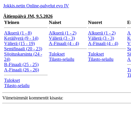
Jokkis.netin Online-palvelut evo IV
Äitienpäivä JM, 9.5.2026
Yleinen
Naiset
Nuoret
E
Alkuerä (1 - 8)
Alkuerä (1 - 2)
Alkuerä (1 - 2)
Al
Keräilyerä (9 - 14)
Välierä (3 - 3)
Välierä (3 - 3)
Ke
Välierä (15 - 19)
A-Finaali (4 - 4)
A-Finaali (4 - 4)
Vä
Semifinaali (20 - 23)
Se
Sijoituskarsinta (24 -
Tulokset
Tulokset
Si
24)
Tilasto-selailu
Tilasto-selailu
A-
B-Finaali (25 - 25)
A-Finaali (26 - 26)
T
Ti
Tulokset
Tilasto-selailu
Viimeisimmät kommentit kisasta: