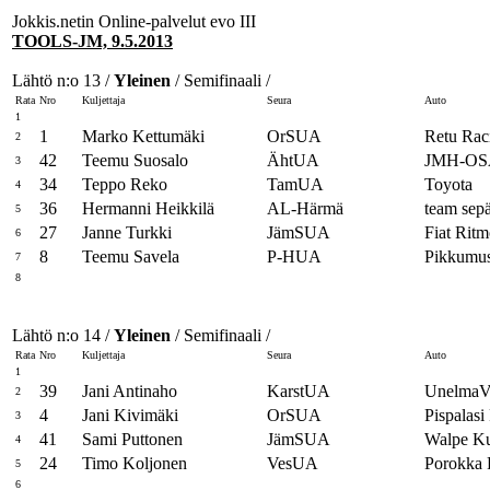
Jokkis.netin Online-palvelut evo III
TOOLS-JM, 9.5.2013
Lähtö n:o 13 /
Yleinen
/ Semifinaali /
Rata
Nro
Kuljettaja
Seura
Auto
1
1
Marko Kettumäki
OrSUA
Retu Rac
2
42
Teemu Suosalo
ÄhtUA
JMH-OS
3
34
Teppo Reko
TamUA
Toyota
4
36
Hermanni Heikkilä
AL-Härmä
team sep
5
27
Janne Turkki
JämSUA
Fiat Rit
6
8
Teemu Savela
P-HUA
Pikkumus
7
8
Lähtö n:o 14 /
Yleinen
/ Semifinaali /
Rata
Nro
Kuljettaja
Seura
Auto
1
39
Jani Antinaho
KarstUA
UnelmaV
2
4
Jani Kivimäki
OrSUA
Pispalasi
3
41
Sami Puttonen
JämSUA
Walpe Ku
4
24
Timo Koljonen
VesUA
Porokka F
5
6