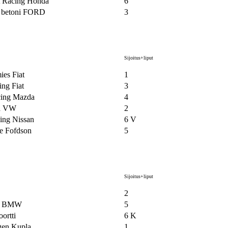
et Racing Honda
6
 betoni FORD
3
Sijoitus+liput
ies Fiat
1
ing Fiat
3
cing Mazda
4
a VW
2
cing Nissan
6 V
e Fofdson
5
Sijoitus+liput
2
Ö BMW
5
ortti
6 K
gen Kupla
1