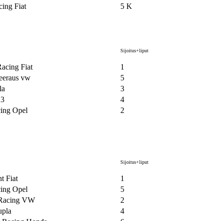
ing Fiat
5 K
Sijoitus+liput
acing Fiat
1
eeraus vw
5
la
3
23
4
cing Opel
2
Sijoitus+liput
t Fiat
1
cing Opel
5
 Racing VW
2
upla
4