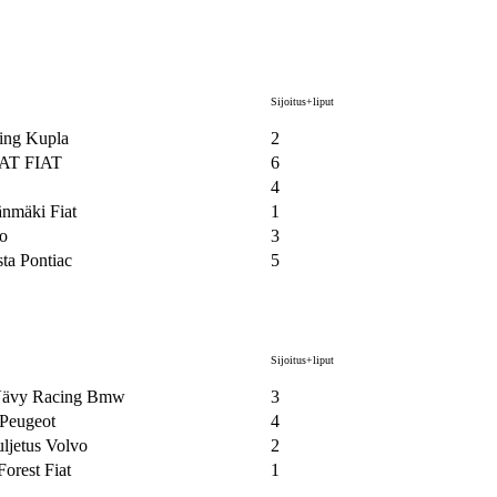
Sijoitus+liput
ing Kupla
2
AT FIAT
6
4
änmäki Fiat
1
mo
3
ta Pontiac
5
Sijoitus+liput
ävy Racing Bmw
3
 Peugeot
4
ljetus Volvo
2
orest Fiat
1