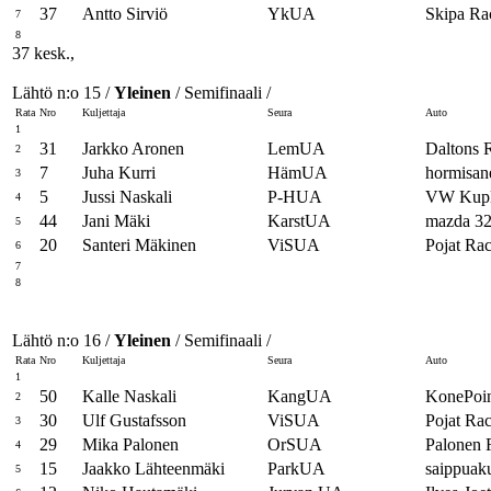
37
Antto Sirviö
YkUA
Skipa Rac
7
8
37 kesk.,
Lähtö n:o 15 /
Yleinen
/ Semifinaali /
Rata
Nro
Kuljettaja
Seura
Auto
1
31
Jarkko Aronen
LemUA
Daltons R
2
7
Juha Kurri
HämUA
hormisan
3
5
Jussi Naskali
P-HUA
VW Kup
4
44
Jani Mäki
KarstUA
mazda 3
5
20
Santeri Mäkinen
ViSUA
Pojat Ra
6
7
8
Lähtö n:o 16 /
Yleinen
/ Semifinaali /
Rata
Nro
Kuljettaja
Seura
Auto
1
50
Kalle Naskali
KangUA
KonePoin
2
30
Ulf Gustafsson
ViSUA
Pojat Ra
3
29
Mika Palonen
OrSUA
Palonen
4
15
Jaakko Lähteenmäki
ParkUA
saippuak
5