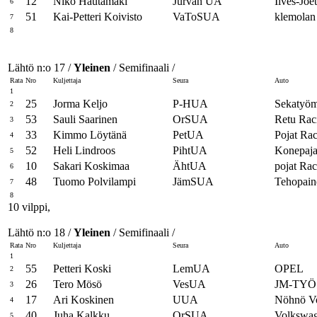
12
Niko Hautamäki
Jurvan UA
Ilves-Jo
6
51
Kai-Petteri Koivisto
VaToSUA
klemolan
7
8
Lähtö n:o 17 /
Yleinen
/ Semifinaali /
Rata
Nro
Kuljettaja
Seura
Auto
1
25
Jorma Keljo
P-HUA
Sekatyöm
2
53
Sauli Saarinen
OrSUA
Retu Rac
3
33
Kimmo Löytänä
PetUA
Pojat Ra
4
52
Heli Lindroos
PihtUA
Konepaj
5
10
Sakari Koskimaa
ÄhtUA
pojat Ra
6
48
Tuomo Polvilampi
JämSUA
Tehopain
7
8
10 vilppi,
Lähtö n:o 18 /
Yleinen
/ Semifinaali /
Rata
Nro
Kuljettaja
Seura
Auto
1
55
Petteri Koski
LemUA
OPEL
2
26
Tero Mösö
VesUA
JM-TY
3
17
Ari Koskinen
UUA
Nöhnö Vo
4
40
Juha Kalkku
OrSUA
Volkswa
5