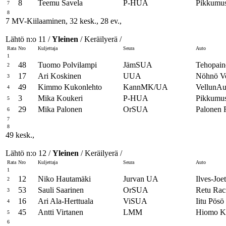
8
Teemu Savela
P-HUA
Pikkumus
7
8
7 MV-Kiilaaminen, 32 kesk., 28 ev.,
Lähtö n:o 11 /
Yleinen
/ Keräilyerä /
Rata
Nro
Kuljettaja
Seura
Auto
1
48
Tuomo Polvilampi
JämSUA
Tehopain
2
17
Ari Koskinen
UUA
Nöhnö Vo
3
49
Kimmo Kukonlehto
KannMK/UA
VellunAu
4
3
Mika Koukeri
P-HUA
Pikkumus
5
29
Mika Palonen
OrSUA
Palonen
6
7
8
49 kesk.,
Lähtö n:o 12 /
Yleinen
/ Keräilyerä /
Rata
Nro
Kuljettaja
Seura
Auto
1
12
Niko Hautamäki
Jurvan UA
Ilves-Jo
2
53
Sauli Saarinen
OrSUA
Retu Rac
3
16
Ari Ala-Herttuala
ViSUA
Iitu Pösö
4
45
Antti Virtanen
LMM
Hiomo K
5
6