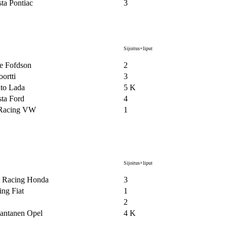
ta Pontiac
3
Sijoitus+liput
e Fofdson
2
ortti
3
to Lada
5 K
ta Ford
4
 Racing VW
1
Sijoitus+liput
et Racing Honda
3
ing Fiat
1
2
antanen Opel
4 K