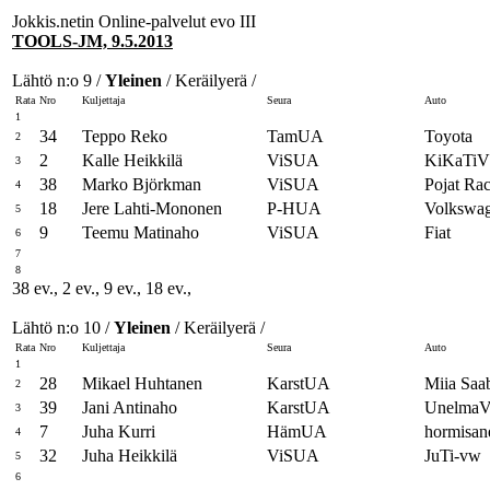
Jokkis.netin Online-palvelut evo III
TOOLS-JM, 9.5.2013
Lähtö n:o 9 /
Yleinen
/ Keräilyerä /
Rata
Nro
Kuljettaja
Seura
Auto
1
34
Teppo Reko
TamUA
Toyota
2
2
Kalle Heikkilä
ViSUA
KiKaTi
3
38
Marko Björkman
ViSUA
Pojat Ra
4
18
Jere Lahti-Mononen
P-HUA
Volkswa
5
9
Teemu Matinaho
ViSUA
Fiat
6
7
8
38 ev., 2 ev., 9 ev., 18 ev.,
Lähtö n:o 10 /
Yleinen
/ Keräilyerä /
Rata
Nro
Kuljettaja
Seura
Auto
1
28
Mikael Huhtanen
KarstUA
Miia Saa
2
39
Jani Antinaho
KarstUA
UnelmaV
3
7
Juha Kurri
HämUA
hormisan
4
32
Juha Heikkilä
ViSUA
JuTi-vw
5
6