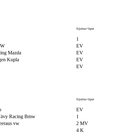
Sijoitus+liput
1
VW
EV
cing Mazda
EV
gen Kupla
EV
EV
Sijoitus+liput
b
EV
ävy Racing Bmw
1
eeraus vw
2 MV
4 K