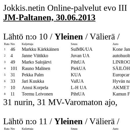
Jokkis.netin Online-palvelut evo III
JM-Paltanen, 30.06.2013
Lähtö n:o 10 /
Yleinen
/ Välierä /
Rata
Nro
Kuljettaja
Seura
Auto
46
Markku Kärkkäinen
SulMK/UA
Kone Jan
1
4
Janne Viitikko
Juvan UA
autohuol
2
49
Marko Salojärvi
PihtUA
LINROO
3
101
Rauno Malinen
PiekUA
SÄILÖH
4
31
Pekka Palm
KUA
Europcar 
5
33
Jari Kuukka
ValUA
Hyvän naa
6
10
Anssi Korpela
L-H UA
AKMET 
7
11
Teemu Leivonen
PihtUA
Kamun Fi
8
31 nurin, 31 MV-Varomaton ajo,
Lähtö n:o 11 /
Yleinen
/ Välierä /
Rata
Nro
Kuljettaja
Seura
Auto