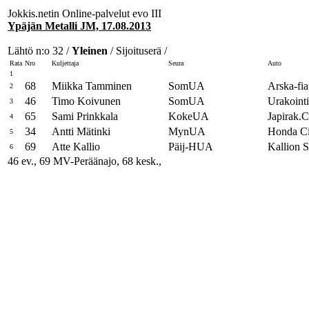
Jokkis.netin Online-palvelut evo III
Ypäjän Metalli JM, 17.08.2013
Lähtö n:o 32 /
Yleinen
/ Sijoituserä /
Rata
Nro
Kuljettaja
Seura
Auto
1
68
Miikka Tamminen
SomUA
Arska-fia
2
46
Timo Koivunen
SomUA
Urakoin
3
65
Sami Prinkkala
KokeUA
Japirak.
4
34
Antti Mätinki
MynUA
Honda Ci
5
69
Atte Kallio
Päij-HUA
Kallion S
6
46 ev., 69 MV-Peräänajo, 68 kesk.,