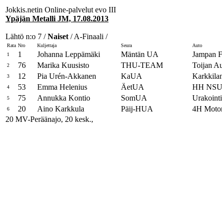
Jokkis.netin Online-palvelut evo III
Ypäjän Metalli JM, 17.08.2013
Lähtö n:o 7 /
Naiset
/ A-Finaali /
Rata
Nro
Kuljettaja
Seura
Auto
1
Johanna Leppämäki
Mäntän UA
Jampan Fi
1
76
Marika Kuusisto
THU-TEAM
Toijan Au
2
12
Pia Urén-Akkanen
KaUA
Karkkila
3
53
Emma Helenius
ÄetUA
HH NS
4
75
Annukka Kontio
SomUA
Urakoin
5
20
Aino Karkkula
Päij-HUA
4H Motor
6
20 MV-Peräänajo, 20 kesk.,