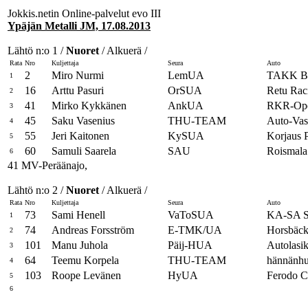
Jokkis.netin Online-palvelut evo III
Ypäjän Metalli JM, 17.08.2013
Lähtö n:o 1 /
Nuoret
/ Alkuerä /
Rata
Nro
Kuljettaja
Seura
Auto
2
Miro Nurmi
LemUA
TAKK 
1
16
Arttu Pasuri
OrSUA
Retu Ra
2
41
Mirko Kykkänen
AnkUA
RKR-Op
3
45
Saku Vasenius
THU-TEAM
Auto-Va
4
55
Jeri Kaitonen
KySUA
Korjaus P
5
60
Samuli Saarela
SAU
Roismala
6
41 MV-Peräänajo,
Lähtö n:o 2 /
Nuoret
/ Alkuerä /
Rata
Nro
Kuljettaja
Seura
Auto
73
Sami Henell
VaToSUA
KA-SA S
1
74
Andreas Forsström
E-TMK/UA
Horsbäck
2
101
Manu Juhola
Päij-HUA
Autolasik
3
64
Teemu Korpela
THU-TEAM
hännänhu
4
103
Roope Levänen
HyUA
Ferodo C
5
6