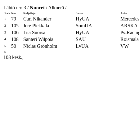
Lähtö n:o 3 /
Nuoret
/ Alkuerä /
Rata
Nro
Kuljettaja
Seura
Auto
79
Carl Nikander
HyUA
Mercedes
1
105
Jere Piekkala
SomUA
ARSKA
2
106
Tiia Suorsa
HyUA
Ps-Racin
3
108
Santeri Wilpola
SAU
Roismala
4
50
Niclas Grönholm
LvUA
VW
5
6
108 kesk.,