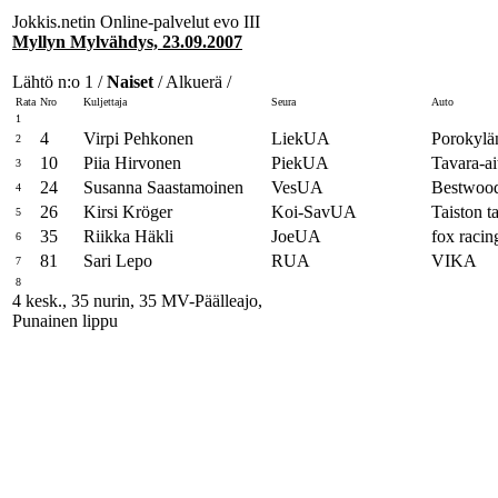
Jokkis.netin Online-palvelut evo III
Myllyn Mylvähdys, 23.09.2007
Lähtö n:o 1 /
Naiset
/ Alkuerä /
Rata
Nro
Kuljettaja
Seura
Auto
1
4
Virpi Pehkonen
LiekUA
Porokylä
2
10
Piia Hirvonen
PiekUA
Tavara-a
3
24
Susanna Saastamoinen
VesUA
Bestwood
4
26
Kirsi Kröger
Koi-SavUA
Taiston ta
5
35
Riikka Häkli
JoeUA
fox racing
6
81
Sari Lepo
RUA
VIKA
7
8
4 kesk., 35 nurin, 35 MV-Päälleajo,
Punainen lippu