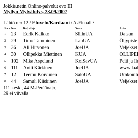
Jokkis.netin Online-palvelut evo III
Myllyn Mylvähdys, 23.09.2007
Lähtö n:o 12 /
Etuveto/Kardaani
/ A-Finaali /
Rata
Nro
Kuljettaja
Seura
Auto
23
Eerik Kaikko
SiilinUA
Datsun
1
29
Timo Tamminen
LahUA
Öljypiste
2
36
Ali Hirvonen
JoeUA
Veljekset
3
30
Ollipekka Miettinen
KUA
OLLIPE
4
102
Mika Aspelund
KoiSavUA
Pelti ja I
5
111
Antti Kärkinen
JoeUA
www.laak
6
12
Teemu Koivunen
SaloUA
Urakoint
7
44
Samuli Kiiskinen
JoeUA
Veljekset
8
111 kesk., 44 M-Peräänajo,
29 ei viivalla