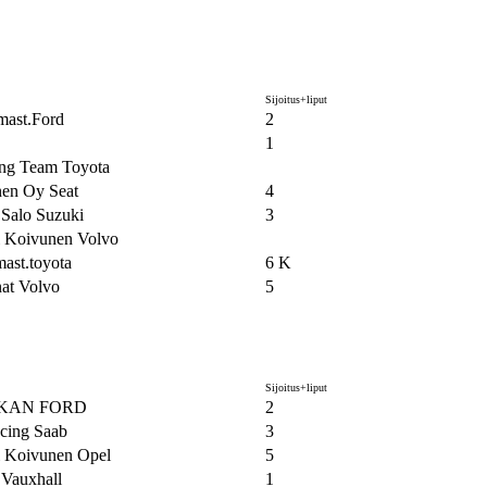
Sijoitus+liput
lmast.Ford
2
1
ng Team Toyota
nen Oy Seat
4
 Salo Suzuki
3
i Koivunen Volvo
lmast.toyota
6 K
nat Volvo
5
Sijoitus+liput
KAN FORD
2
acing Saab
3
i Koivunen Opel
5
 Vauxhall
1