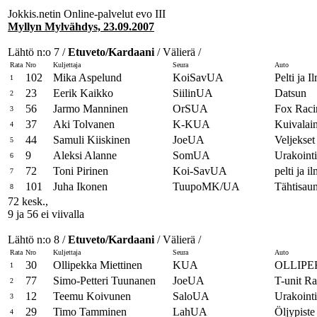
Jokkis.netin Online-palvelut evo III
Myllyn Mylvähdys, 23.09.2007
Lähtö n:o 7 /
Etuveto/Kardaani
/ Välierä /
Rata
Nro
Kuljettaja
Seura
Auto
102
Mika Aspelund
KoiSavUA
Pelti ja I
1
23
Eerik Kaikko
SiilinUA
Datsun
2
56
Jarmo Manninen
OrSUA
Fox Raci
3
37
Aki Tolvanen
K-KUA
Kuivalai
4
44
Samuli Kiiskinen
JoeUA
Veljekset
5
9
Aleksi Alanne
SomUA
Urakoint
6
72
Toni Pirinen
Koi-SavUA
pelti ja i
7
101
Juha Ikonen
TuupoMK/UA
Tähtisau
8
72 kesk.,
9 ja 56 ei viivalla
Lähtö n:o 8 /
Etuveto/Kardaani
/ Välierä /
Rata
Nro
Kuljettaja
Seura
Auto
30
Ollipekka Miettinen
KUA
OLLIPE
1
77
Simo-Petteri Tuunanen
JoeUA
T-unit R
2
12
Teemu Koivunen
SaloUA
Urakoint
3
29
Timo Tamminen
LahUA
Öljypiste
4