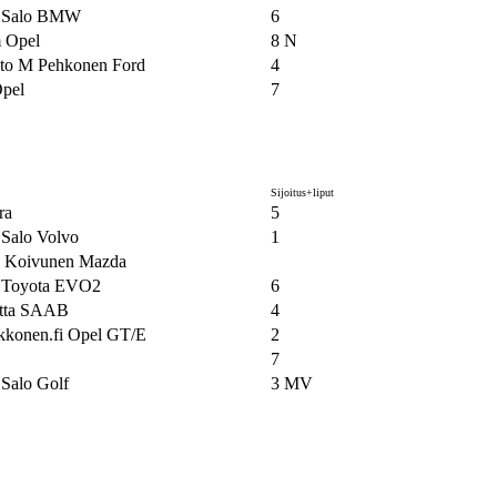
t Salo BMW
6
 Opel
8 N
to M Pehkonen Ford
4
Opel
7
Sijoitus+liput
ra
5
 Salo Volvo
1
i Koivunen Mazda
o Toyota EVO2
6
itta SAAB
4
konen.fi Opel GT/E
2
7
 Salo Golf
3 MV