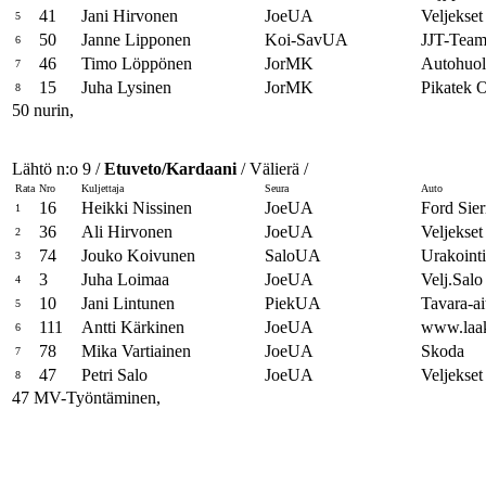
41
Jani Hirvonen
JoeUA
Veljekse
5
50
Janne Lipponen
Koi-SavUA
JJT-Team
6
46
Timo Löppönen
JorMK
Autohuol
7
15
Juha Lysinen
JorMK
Pikatek 
8
50 nurin,
Lähtö n:o 9 /
Etuveto/Kardaani
/ Välierä /
Rata
Nro
Kuljettaja
Seura
Auto
16
Heikki Nissinen
JoeUA
Ford Sier
1
36
Ali Hirvonen
JoeUA
Veljekset
2
74
Jouko Koivunen
SaloUA
Urakoint
3
3
Juha Loimaa
JoeUA
Velj.Sal
4
10
Jani Lintunen
PiekUA
Tavara-a
5
111
Antti Kärkinen
JoeUA
www.laak
6
78
Mika Vartiainen
JoeUA
Skoda
7
47
Petri Salo
JoeUA
Veljekset
8
47 MV-Työntäminen,