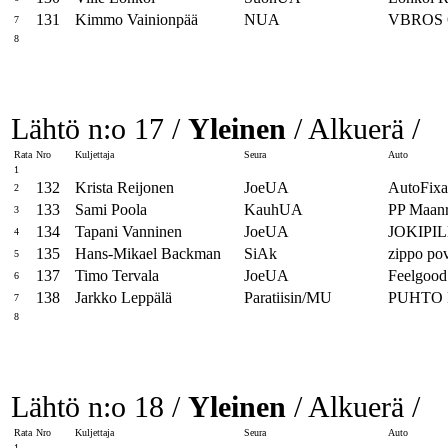
131
Kimmo Vainionpää
NUA
VBROS 
7
8
Lähtö n:o 17 /
Yleinen
/ Alkuerä /
Rata
Nro
Kuljettaja
Seura
Auto
1
132
Krista Reijonen
JoeUA
AutoFixa
2
133
Sami Poola
KauhUA
PP Maanr
3
134
Tapani Vanninen
JoeUA
JOKIPIL
4
135
Hans-Mikael Backman
SiAk
zippo pov
5
137
Timo Tervala
JoeUA
Feelgood
6
138
Jarkko Leppälä
Paratiisin/MU
PUHTO 
7
8
Lähtö n:o 18 /
Yleinen
/ Alkuerä /
Rata
Nro
Kuljettaja
Seura
Auto
1