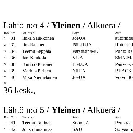
Lähtö n:o 4 /
Yleinen
/ Alkuerä /
Rata
Nro
Kuljettaja
Seura
Auto
31
Ilkka Saukkonen
JoeUA
autofiksa
1
32
Iiro Rajanen
Päij-HUA
Ruttuset 
2
34
Teemu Seppälä
Paratiisin/MU
Puhto Ra
3
36
Jari Kaukola
VUA
SMA-Mot
4
38
Kimmo Piironen
LiekUA
Panzerw
5
39
Markus Pirinen
NilUA
BLACK
6
40
Mika Niemeläinen
JoeUA
Volvo 36
7
8
36 kesk.,
Lähtö n:o 5 /
Yleinen
/ Alkuerä /
Rata
Nro
Kuljettaja
Seura
Auto
41
Teemu Laitinen
SuonUA
Peräkylä
1
42
Juuso Innanmaa
SAU
Sorvaamo
2