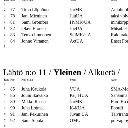
Rata
Nro
Kuljettaja
Seura
Auto
1
77
Timo Löppönen
JorMK
Autohuol
2
78
Jani Miettinen
JuuUA
taksi vol
3
81
Sami Grönfors
HvMK/UA
minikirpp
4
82
Olavi Eronen
JoeUA
Mitsubish
5
83
Teuvo Immonen
SulMK/UA
Rak.urak
6
84
Jonne Virtanen
ÄetUA
Enset Fo
7
8
Lähtö n:o 11 /
Yleinen
/ Alkuerä /
Rata
Nro
Kuljettaja
Seura
Auto
1
85
Juha Kaukola
VUA
SMA-Mot
2
86
Jouni Ikävalko
Päij-HUA
Sahanmäk
3
89
Mikko Raasu
JorMK
Ford Esc
4
90
Juha Loimaa
K-KUA
Foordi
5
91
Jani Pekurinen
Juvan UA
Talvirant
6
92
Sami Sipola
OMU
pu-vap o
7
8