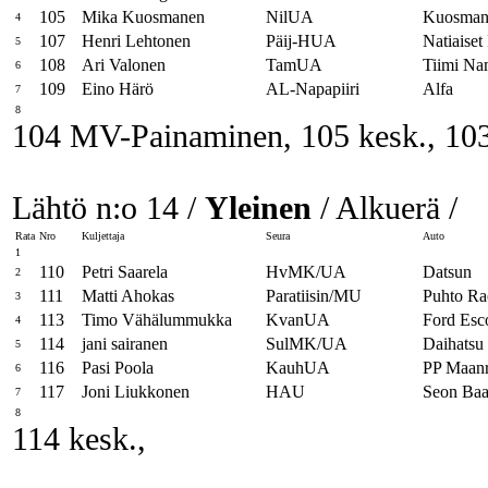
105
Mika Kuosmanen
NilUA
Kuosman
4
107
Henri Lehtonen
Päij-HUA
Natiaiset
5
108
Ari Valonen
TamUA
Tiimi Na
6
109
Eino Härö
AL-Napapiiri
Alfa
7
8
104 MV-Painaminen, 105 kesk., 103 
Lähtö n:o 14 /
Yleinen
/ Alkuerä /
Rata
Nro
Kuljettaja
Seura
Auto
1
110
Petri Saarela
HvMK/UA
Datsun
2
111
Matti Ahokas
Paratiisin/MU
Puhto Ra
3
113
Timo Vähälummukka
KvanUA
Ford Esc
4
114
jani sairanen
SulMK/UA
Daihatsu
5
116
Pasi Poola
KauhUA
PP Maanr
6
117
Joni Liukkonen
HAU
Seon Baa
7
8
114 kesk.,