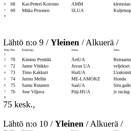
68
Kai-Petteri Koivisto
AMM
klemolan 
6
69
Miika Pesonen
SLUA
Kuljetusp
7
8
Lähtö n:o 9 /
Yleinen
/ Alkuerä /
Rata
Nro
Kuljettaja
Seura
Auto
1
70
Kimmo Penttilä
ÄetUA
Reiraamo
2
72
Janne Viitikko
Juvan UA
veljekset
3
73
Timo Kakkuri
HuiUA
Urakoint
4
74
Jarmo Mellin
ME-LAMOKE
Honda
5
75
Samu Rutanen
SaaUA
Siru.gall
6
76
Jose Viljava
Päij-HUA
jv racing 
7
8
75 kesk.,
Lähtö n:o 10 /
Yleinen
/ Alkuerä /