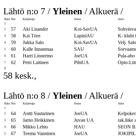
Lähtö n:o 7 /
Yleinen
/ Alkuerä /
Rata
Nro
Kuljettaja
Seura
Auto
1
57
Aki Lisander
Koi-SavUA
Sohvinval
2
58
Kai Törn
LapinlAU
K- klubi 
3
59
Jukka Salo
Koi-SavUA
Velj. Sal
4
60
Kalle Innanmaa
SAU
Sorvaam
5
61
Harri Linnermo
JoeUA
Pula-aho
6
62
Petri Laitinen
PihtUA
Opto-Lii
7
8
58 kesk.,
Lähtö n:o 8 /
Yleinen
/ Alkuerä /
Rata
Nro
Kuljettaja
Seura
Auto
1
64
Antti Suutarinen
JoeUA
Kelpoke
2
65
Jarno Heikkinen
Juvan UA
rak.liike
3
66
Mikko Lehto
HAU
SEON B
4
67
Teemu Vanninen
JoeUA
JOKIPILK
5