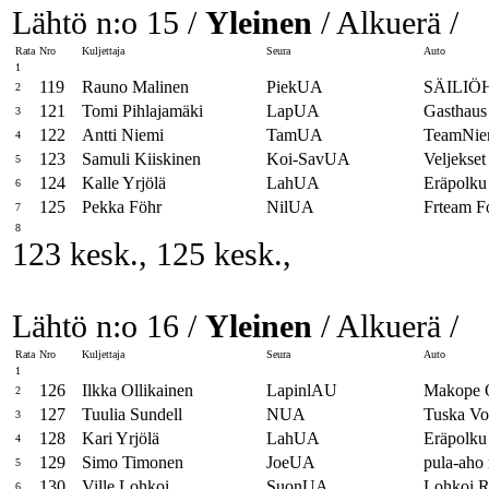
Lähtö n:o 15 /
Yleinen
/ Alkuerä /
Rata
Nro
Kuljettaja
Seura
Auto
1
119
Rauno Malinen
PiekUA
SÄILIÖ
2
121
Tomi Pihlajamäki
LapUA
Gasthaus 
3
122
Antti Niemi
TamUA
TeamNiem
4
123
Samuli Kiiskinen
Koi-SavUA
Veljekset
5
124
Kalle Yrjölä
LahUA
Eräpolku
6
125
Pekka Föhr
NilUA
Frteam F
7
8
123 kesk., 125 kesk.,
Lähtö n:o 16 /
Yleinen
/ Alkuerä /
Rata
Nro
Kuljettaja
Seura
Auto
1
126
Ilkka Ollikainen
LapinlAU
Makope 
2
127
Tuulia Sundell
NUA
Tuska Vo
3
128
Kari Yrjölä
LahUA
Eräpolku
4
129
Simo Timonen
JoeUA
pula-aho
5
130
Ville Lohkoi
SuonUA
Lohkoi R
6