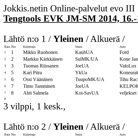
Jokkis.netin Online-palvelut evo III
Tengtools EVK JM-SM 2014, 16.-
Lähtö n:o 1 /
Yleinen
/ Alkuerä /
Rata
Nro
Kuljettaja
Seura
Auto
1
Mikko Ruohonen
KauhUA
Ford
1
2
Markku Kärkkäinen
SulMK/UA
Kone Jan
2
3
Tuomas Riissanen
JoeUA
ValoLux 
3
5
Kari Piira
YkUa
Koneurako
4
6
Ossi Väänänen
TuupoMK/UA
Tihu Rac
5
7
Timo Tamminen
JoeUA
KELPOK
6
8
Ahti Salmela
Koi-SavUA
veljekset 
7
8
3 vilppi, 1 kesk.,
Lähtö n:o 2 /
Yleinen
/ Alkuerä /
Rata
Nro
Kuljettaja
Seura
Auto