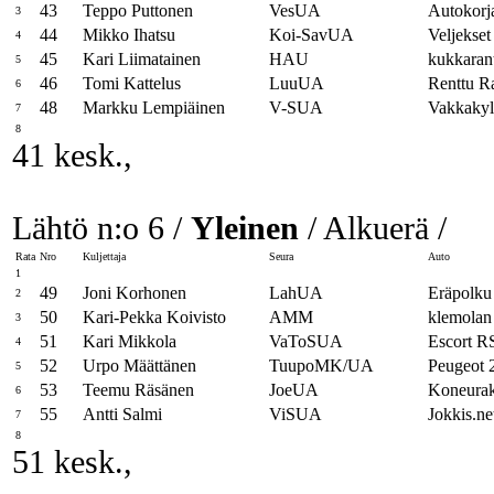
43
Teppo Puttonen
VesUA
Autokorj
3
44
Mikko Ihatsu
Koi-SavUA
Veljekset
4
45
Kari Liimatainen
HAU
kukkaran
5
46
Tomi Kattelus
LuuUA
Renttu R
6
48
Markku Lempiäinen
V-SUA
Vakkaky
7
8
41 kesk.,
Lähtö n:o 6 /
Yleinen
/ Alkuerä /
Rata
Nro
Kuljettaja
Seura
Auto
1
49
Joni Korhonen
LahUA
Eräpolku
2
50
Kari-Pekka Koivisto
AMM
klemolan
3
51
Kari Mikkola
VaToSUA
Escort 
4
52
Urpo Määttänen
TuupoMK/UA
Peugeot 
5
53
Teemu Räsänen
JoeUA
Koneurak
6
55
Antti Salmi
ViSUA
Jokkis.ne
7
8
51 kesk.,