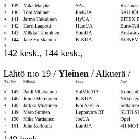
139
Mika Maijala
SAU
Roismala
2
140
Toni Malinen
PiekUA
SÄILIÖ
3
141
Jarmo Hakulinen
HyUA
BITEX 
4
142
Harri Laapotti
HämUA
Euro-Tel
5
143
Miikka Tamminen
SomUA
Arska-to
6
144
Jake Hurskainen
K-KUA
KONEVE
7
8
142 kesk., 144 kesk.,
Lähtö n:o 19 /
Yleinen
/ Alkuerä /
Rata
Nro
Kuljettaja
Seura
Auto
1
145
Pauli Vihavainen
SulMK/UA
Konejan
2
146
Jonne Merenniemi
K-KUA
Ykköster
3
148
Jarkko Mustonen
Koi-SavUA
Sotkamon
4
149
Maro Sutinen
Leppävirta RT
SUTII-
5
150
Mika Vartiainen
JoeUA
Opel
6
151
Juha Karkkula
LamUA
4H MO
7
8