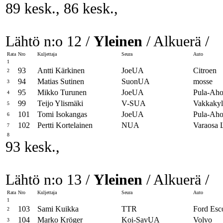
89 kesk., 86 kesk.,
Lähtö n:o 12 /
Yleinen
/ Alkuerä /
Rata
Nro
Kuljettaja
Seura
Auto
1
93
Antti Kärkinen
JoeUA
Citroen
2
94
Matias Sutinen
SuonUA
mosse
3
95
Mikko Turunen
JoeUA
Pula-Aho
4
99
Teijo Ylismäki
V-SUA
Vakkaky
5
101
Tomi Isokangas
JoeUA
Pula-Aho
6
102
Pertti Kortelainen
NUA
Varaosa 
7
8
93 kesk.,
Lähtö n:o 13 /
Yleinen
/ Alkuerä /
Rata
Nro
Kuljettaja
Seura
Auto
1
103
Sami Kuikka
TTR
Ford Esc
2
104
Marko Kröger
Koi-SavUA
Volvo
3