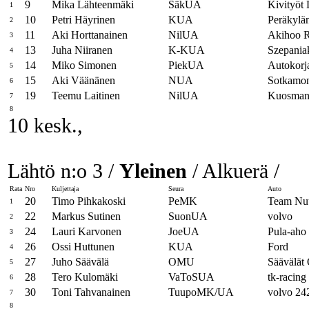
9
Mika Lähteenmäki
SäkUA
Kivityöt
1
10
Petri Häyrinen
KUA
Peräkylä
2
11
Aki Horttanainen
NilUA
Akihoo R
3
13
Juha Niiranen
K-KUA
Szepania
4
14
Miko Simonen
PiekUA
Autokorj
5
15
Aki Väänänen
NUA
Sotkamon
6
19
Teemu Laitinen
NilUA
Kuosman
7
8
10 kesk.,
Lähtö n:o 3 /
Yleinen
/ Alkuerä /
Rata
Nro
Kuljettaja
Seura
Auto
20
Timo Pihkakoski
PeMK
Team Nuu
1
22
Markus Sutinen
SuonUA
volvo
2
24
Lauri Karvonen
JoeUA
Pula-aho
3
26
Ossi Huttunen
KUA
Ford
4
27
Juho Säävälä
OMU
Säävälät
5
28
Tero Kulomäki
VaToSUA
tk-racing
6
30
Toni Tahvanainen
TuupoMK/UA
volvo 24
7
8