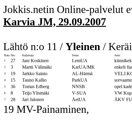
Jokkis.netin Online-palvelut e
Karvia JM, 29.09.2007
Lähtö n:o 11 /
Yleinen
/ Keräi
Rata
Nro
Kuljettaja
Seura
Auto
27
Jani Koskinen
LemUA
kiinnikek
1
3
Martti Välimäki
KarUA/MK
enkeli fia
2
19
Jarkko Sainio
AL-Härmä
VELJ.K
3
15
Tauno Kallio
ParkUA
sorvaamo
4
36
Tomas Edberg
NNSB
opel kade
5
8
Teijo Ylismäki
V-SUA
VW Kup
6
28
Jari Jalonen
ÄetUA
ÄKV FI
7
19 MV-Painaminen,