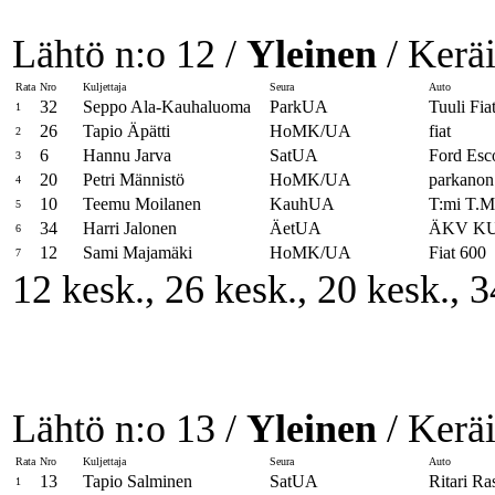
Lähtö n:o 12 /
Yleinen
/ Keräi
Rata
Nro
Kuljettaja
Seura
Auto
32
Seppo Ala-Kauhaluoma
ParkUA
Tuuli Fia
1
26
Tapio Äpätti
HoMK/UA
fiat
2
6
Hannu Jarva
SatUA
Ford Esco
3
20
Petri Männistö
HoMK/UA
parkanon
4
10
Teemu Moilanen
KauhUA
T:mi T.Mä
5
34
Harri Jalonen
ÄetUA
ÄKV K
6
12
Sami Majamäki
HoMK/UA
Fiat 600
7
12 kesk., 26 kesk., 20 kesk.,
Lähtö n:o 13 /
Yleinen
/ Keräi
Rata
Nro
Kuljettaja
Seura
Auto
13
Tapio Salminen
SatUA
Ritari Ra
1