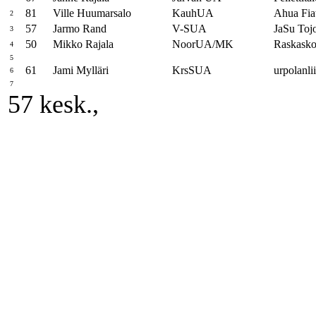
81
Ville Huumarsalo
KauhUA
Ahua Fia
2
57
Jarmo Rand
V-SUA
JaSu Toj
3
50
Mikko Rajala
NoorUA/MK
Raskasko
4
5
61
Jami Mylläri
KrsSUA
urpolanli
6
7
57 kesk.,