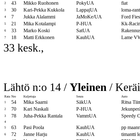
43
Mikko Ruohonen
PokyUA
fiat
2
30
Kari-Pekka Kukkola
LappajUA
loma-ranta
3
7
Jukka Alalammi
JaMoKe/UA
Ford Fies
4
21
Mika Kotalampi
P-HUA
Kk-Racing
5
33
Marko Koski
SatUA
Rakennu
6
18
Matti Erkkonen
KauhUA
Lame V
7
33 kesk.,
Lähtö n:o 14 /
Yleinen
/ Keräi
Rata
Nro
Kuljettaja
Seura
Auto
54
Mika Saarni
SäkUA
Ritsa Tii
1
70
Kari Naskali
P-HUA
Jekunpe
2
78
Juha-Pekka Rantala
VammUA
Speedy O
3
4
63
Pasi Poola
KauhUA
pp maanr
5
72
Janne Harju
KauhUA
timantti
6