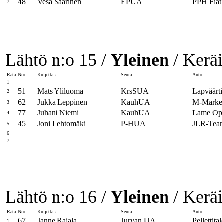
48
Vesa Saarinen
EPUA
PPH Fiat
7
Lähtö n:o 15 /
Yleinen
/ Keräi
Rata
Nro
Kuljettaja
Seura
Auto
1
51
Mats Yliluoma
KrsSUA
Lapväärt
2
62
Jukka Leppinen
KauhUA
M-Market
3
77
Juhani Niemi
KauhUA
Lame Op
4
45
Joni Lehtomäki
P-HUA
JLR-Tea
5
6
7
Lähtö n:o 16 /
Yleinen
/ Keräi
Rata
Nro
Kuljettaja
Seura
Auto
67
Janne Rajala
Jurvan UA
Pellettital
1