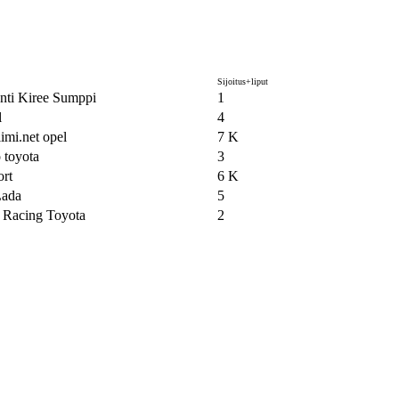
Sijoitus+liput
ti Kiree Sumppi
1
l
4
imi.net opel
7 K
 toyota
3
ort
6 K
Lada
5
 Racing Toyota
2