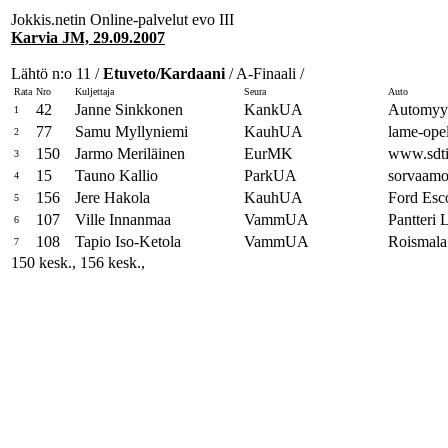
Jokkis.netin Online-palvelut evo III
Karvia JM, 29.09.2007
Lähtö n:o 11 /
Etuveto/Kardaani
/ A-Finaali /
Rata
Nro
Kuljettaja
Seura
Auto
42
Janne Sinkkonen
KankUA
Automyyn
1
77
Samu Myllyniemi
KauhUA
lame-ope
2
150
Jarmo Meriläinen
EurMK
www.sdti
3
15
Tauno Kallio
ParkUA
sorvaamo
4
156
Jere Hakola
KauhUA
Ford Esc
5
107
Ville Innanmaa
VammUA
Pantteri 
6
108
Tapio Iso-Ketola
VammUA
Roismala
7
150 kesk., 156 kesk.,