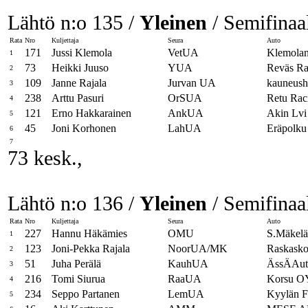
Lähtö n:o 135 /
Yleinen
/ Semifinaal
Rata
Nro
Kuljettaja
Seura
Auto
171
Jussi Klemola
VetUA
Klemolan
1
73
Heikki Juuso
YUA
Reväs Ra
2
109
Janne Rajala
Jurvan UA
kauneusho
3
238
Arttu Pasuri
OrSUA
Retu Rac
4
121
Erno Hakkarainen
AnkUA
Akin Lvi
5
45
Joni Korhonen
LahUA
Eräpolku
6
7
73 kesk.,
Lähtö n:o 136 /
Yleinen
/ Semifinaal
Rata
Nro
Kuljettaja
Seura
Auto
227
Hannu Häkämies
OMU
S.Mäkelä
1
123
Joni-Pekka Rajala
NoorUA/MK
Raskasko
2
51
Juha Perälä
KauhUA
ÄssÄAuto
3
216
Tomi Siurua
RaaUA
Korsu O
4
234
Seppo Partanen
LemUA
Kyylän 
5