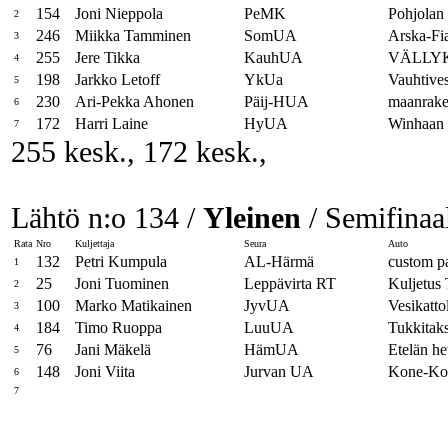
154
Joni Nieppola
PeMK
Pohjolan 
2
246
Miikka Tamminen
SomUA
Arska-Fi
3
255
Jere Tikka
KauhUA
VÄLLYK
4
198
Jarkko Letoff
YkUa
Vauhtive
5
230
Ari-Pekka Ahonen
Päij-HUA
maanrake
6
172
Harri Laine
HyUA
Winhaan 
7
255 kesk., 172 kesk.,
Lähtö n:o 134 /
Yleinen
/ Semifinaal
Rata
Nro
Kuljettaja
Seura
Auto
132
Petri Kumpula
AL-Härmä
custom pa
1
25
Joni Tuominen
Leppävirta RT
Kuljetus 
2
100
Marko Matikainen
JyvUA
Vesikatto
3
184
Timo Ruoppa
LuuUA
Tukkitaks
4
76
Jani Mäkelä
HämUA
Etelän he
5
148
Joni Viita
Jurvan UA
Kone-Kov
6
7