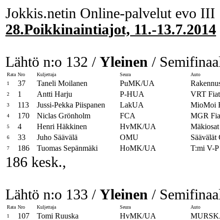
Jokkis.netin Online-palvelut evo III
28.Poikkinaintiajot, 11.-13.7.2014
Lähtö n:o 132 /
Yleinen
/ Semifinaal
Rata
Nro
Kuljettaja
Seura
Auto
37
Taneli Moilanen
PuMK/UA
Rakennus
1
1
Antti Harju
P-HUA
VRT Fiat
2
113
Jussi-Pekka Piispanen
LakUA
MioMoi R
3
170
Niclas Grönholm
FCA
MGR Fia
4
4
Henri Häkkinen
HvMK/UA
Mäkiosat 
5
33
Juho Säävälä
OMU
Säävälät
6
186
Tuomas Sepänmäki
HoMK/UA
T:mi V-P
7
186 kesk.,
Lähtö n:o 133 /
Yleinen
/ Semifinaal
Rata
Nro
Kuljettaja
Seura
Auto
107
Tomi Ruuska
HvMK/UA
MURSKA
1