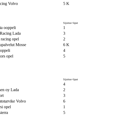
cing Volvo
5 K
Sijoitus+liput
ta ooppeli
1
 Racing Lada
3
 racing opel
2
palvelut Mosse
6 K
oppeli
4
ors opel
5
Sijoitus+liput
4
nen oy Lada
2
ort
3
totarvike Volvo
6
si opel
1
sierra
5