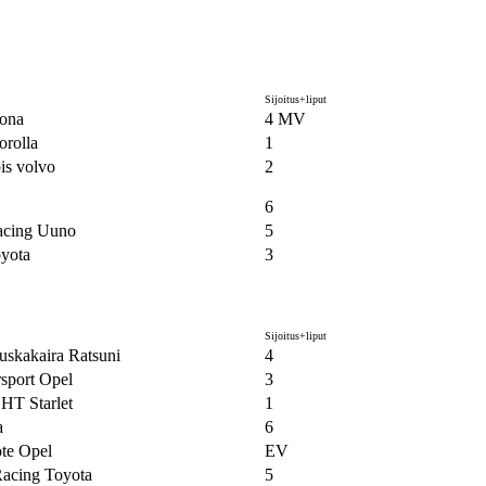
Sijoitus+liput
ona
4 MV
orolla
1
is volvo
2
6
acing Uuno
5
yota
3
Sijoitus+liput
skakaira Ratsuni
4
sport Opel
3
HT Starlet
1
a
6
te Opel
EV
Racing Toyota
5