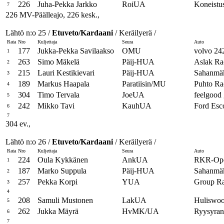
226
Juha-Pekka Jarkko
RoiUA
Koneistus
7
226 MV-Päälleajo, 226 kesk.,
Lähtö n:o 25 /
Etuveto/Kardaani
/ Keräilyerä /
Rata
Nro
Kuljettaja
Seura
Auto
177
Jukka-Pekka Savilaakso
OMU
volvo 24
1
263
Simo Mäkelä
Päij-HUA
Aslak Ra
2
215
Lauri Kestikievari
Päij-HUA
Sahanmäk
3
189
Markus Haapala
Paratiisin/MU
Puhto Ra
4
304
Timo Tervala
JoeUA
feelgood 
5
242
Mikko Tavi
KauhUA
Ford Esc
6
7
304 ev.,
Lähtö n:o 26 /
Etuveto/Kardaani
/ Keräilyerä /
Rata
Nro
Kuljettaja
Seura
Auto
224
Oula Kykkänen
AnkUA
RKR-Op
1
187
Marko Suppula
Päij-HUA
Sahanmä
2
257
Pekka Korpi
YUA
Group Ra
3
4
208
Samuli Mustonen
LakUA
Huliswo
5
262
Jukka Mäyrä
HvMK/UA
Ryysyran
6
7