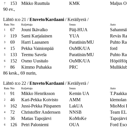
153
Mikko Ruuttula
KMK
Maljus O
7
90 ev.,
Lähtö n:o 21 /
Etuveto/Kardaani
/ Keräilyerä /
Rata
Nro
Kuljettaja
Seura
Auto
67
Jouni Ikävalko
Päij-HUA
Sahanmäk
1
119
Sami Karjalainen
YUA
Reväs Ra
2
69
Harri Laasanen
Paratiisin/MU
Puhto R
3
15
Pekka Vainionpää
OuMK/UA
ford
4
133
Teemu Savela
Paratiisin/MU
Puhto Ra
5
152
Osmo Uusitalo
OuMK/UA
HöpöHöp
6
86
Kimmo Puhakka
PRC
Mulliklu
7
86 kesk., 69 nurin,
Lähtö n:o 22 /
Etuveto/Kardaani
/ Keräilyerä /
Rata
Nro
Kuljettaja
Seura
Auto
91
Mikko Henriksson
Kemin UA
T.Paakka
1
46
Kari-Pekka Koivisto
AMM
klemolan 
2
162
Jussi-Pekka Piispanen
LakUA
MioMoi 
3
72
Christoffer Anderssen
NNSB
Team EL
4
36
Matias Tapojärvi
KoMoKe
Tapojärv
5
126
Petri Paloniemi
OUA
Ford Esc
6