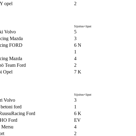
Y opel
2
Sijoitus+liput
i Volvo
5
cing Mazda
3
acing FORD
6 N
1
cing Mazda
4
ö Team Ford
2
bi Opel
7 K
Sijoitus+liput
ri Volvo
3
betoni ford
1
RuusuRacing Ford
6 K
HO Ford
EV
i Mersu
4
ort
2