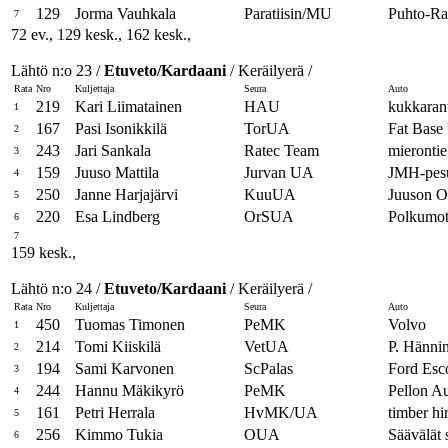
129
Jorma Vauhkala
Paratiisin/MU
Puhto-Ra
7
72 ev., 129 kesk., 162 kesk.,
Lähtö n:o 23 /
Etuveto/Kardaani
/ Keräilyerä /
Rata
Nro
Kuljettaja
Seura
Auto
219
Kari Liimatainen
HAU
kukkaran
1
167
Pasi Isonikkilä
TorUA
Fat Base
2
243
Jari Sankala
Ratec Team
mierontie
3
159
Juuso Mattila
Jurvan UA
JMH-pesu
4
250
Janne Harjajärvi
KuuUA
Juuson O
5
220
Esa Lindberg
OrSUA
Polkumot
6
7
159 kesk.,
Lähtö n:o 24 /
Etuveto/Kardaani
/ Keräilyerä /
Rata
Nro
Kuljettaja
Seura
Auto
450
Tuomas Timonen
PeMK
Volvo
1
214
Tomi Kiiskilä
VetUA
P. Hänni
2
194
Sami Karvonen
ScPalas
Ford Esc
3
244
Hannu Mäkikyrö
PeMK
Pellon Au
4
161
Petri Herrala
HvMK/UA
timber hir
5
256
Kimmo Tukia
OUA
Säävälät 
6