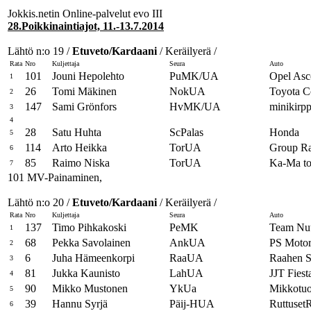
Jokkis.netin Online-palvelut evo III
28.Poikkinaintiajot, 11.-13.7.2014
Lähtö n:o 19 /
Etuveto/Kardaani
/ Keräilyerä /
Rata
Nro
Kuljettaja
Seura
Auto
101
Jouni Hepolehto
PuMK/UA
Opel Asc
1
26
Tomi Mäkinen
NokUA
Toyota C
2
147
Sami Grönfors
HvMK/UA
minikirpp
3
4
28
Satu Huhta
ScPalas
Honda
5
114
Arto Heikka
TorUA
Group R
6
85
Raimo Niska
TorUA
Ka-Ma to
7
101 MV-Painaminen,
Lähtö n:o 20 /
Etuveto/Kardaani
/ Keräilyerä /
Rata
Nro
Kuljettaja
Seura
Auto
137
Timo Pihkakoski
PeMK
Team Nuu
1
68
Pekka Savolainen
AnkUA
PS Motor
2
6
Juha Hämeenkorpi
RaaUA
Raahen S
3
81
Jukka Kaunisto
LahUA
JJT Fiest
4
90
Mikko Mustonen
YkUa
Mikkotuo
5
39
Hannu Syrjä
Päij-HUA
Ruttuset
6