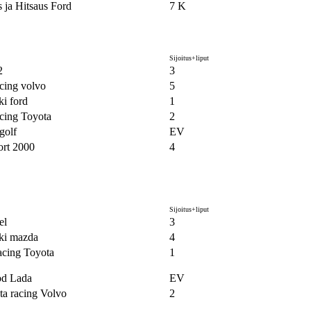
 ja Hitsaus Ford
7 K
Sijoitus+liput
2
3
cing volvo
5
i ford
1
cing Toyota
2
golf
EV
ort 2000
4
Sijoitus+liput
el
3
ki mazda
4
cing Toyota
1
od Lada
EV
ta racing Volvo
2