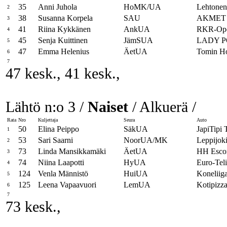
35
Anni Juhola
HoMK/UA
Lehtonen
2
38
Susanna Korpela
SAU
AKMET 
3
41
Riina Kykkänen
AnkUA
RKR-Op
4
45
Senja Kuittinen
JämSUA
LADY P
5
47
Emma Helenius
ÄetUA
Tomin Ho
6
7
47 kesk., 41 kesk.,
Lähtö n:o 3 /
Naiset
/ Alkuerä /
Rata
Nro
Kuljettaja
Seura
Auto
50
Elina Peippo
SäkUA
JapiTipi
1
53
Sari Saarni
NoorUA/MK
Leppijoki
2
73
Linda Mansikkamäki
ÄetUA
HH Esco
3
74
Niina Laapotti
HyUA
Euro-Tel
4
124
Venla Männistö
HuiUA
Koneliig
5
125
Leena Vapaavuori
LemUA
Kotipiz
6
7
73 kesk.,