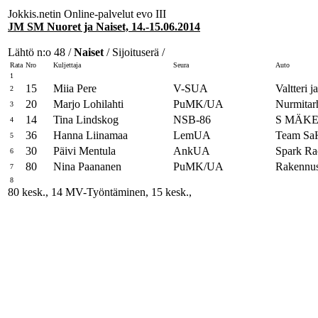
Jokkis.netin Online-palvelut evo III
JM SM Nuoret ja Naiset, 14.-15.06.2014
Lähtö n:o 48 /
Naiset
/ Sijoituserä /
Rata
Nro
Kuljettaja
Seura
Auto
1
15
Miia Pere
V-SUA
Valtteri 
2
20
Marjo Lohilahti
PuMK/UA
Nurmitar
3
14
Tina Lindskog
NSB-86
S MÄKE
4
36
Hanna Liinamaa
LemUA
Team S
5
30
Päivi Mentula
AnkUA
Spark Ra
6
80
Nina Paananen
PuMK/UA
Rakennus
7
8
80 kesk., 14 MV-Työntäminen, 15 kesk.,