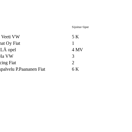
Sijoitus+liput
ja Veeti VW
5 K
hat Oy Fiat
1
LÄ opel
4 MV
aHa VW
3
cing Fiat
2
palvelu P.Paananen Fiat
6 K