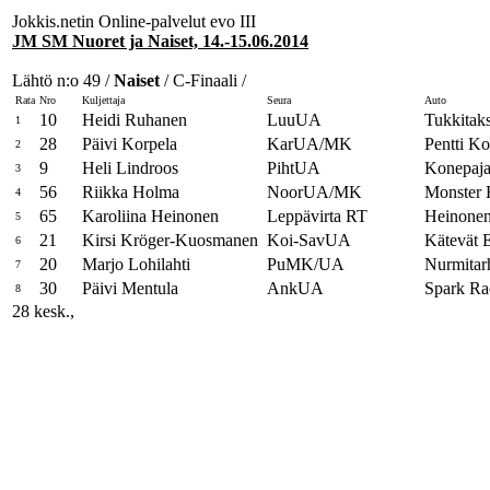
Jokkis.netin Online-palvelut evo III
JM SM Nuoret ja Naiset, 14.-15.06.2014
Lähtö n:o 49 /
Naiset
/ C-Finaali /
Rata
Nro
Kuljettaja
Seura
Auto
10
Heidi Ruhanen
LuuUA
Tukkitaks
1
28
Päivi Korpela
KarUA/MK
Pentti Ko
2
9
Heli Lindroos
PihtUA
Konepaja
3
56
Riikka Holma
NoorUA/MK
Monster 
4
65
Karoliina Heinonen
Leppävirta RT
Heinonen
5
21
Kirsi Kröger-Kuosmanen
Koi-SavUA
Kätevät 
6
20
Marjo Lohilahti
PuMK/UA
Nurmitar
7
30
Päivi Mentula
AnkUA
Spark Ra
8
28 kesk.,