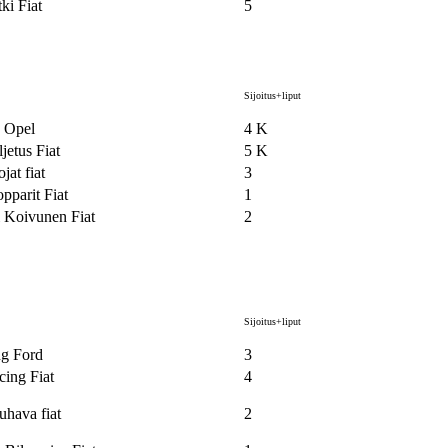
ki Fiat
5
Sijoitus+liput
 Opel
4 K
etus Fiat
5 K
jat fiat
3
pparit Fiat
1
i Koivunen Fiat
2
Sijoitus+liput
g Ford
3
cing Fiat
4
uhava fiat
2