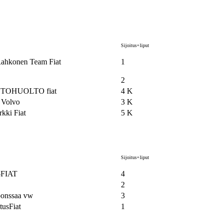
Sijoitus+liput
 Rahkonen Team Fiat
1
2
TOHUOLTO fiat
4 K
Volvo
3 K
kki Fiat
5 K
Sijoitus+liput
FIAT
4
2
onssaa vw
3
tusFiat
1