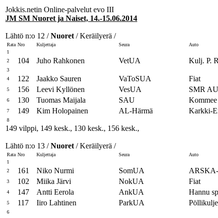
Jokkis.netin Online-palvelut evo III
JM SM Nuoret ja Naiset, 14.-15.06.2014
Lähtö n:o 12 /
Nuoret
/ Keräilyerä /
Rata
Nro
Kuljettaja
Seura
Auto
1
104
Juho Rahkonen
VetUA
Kulj. P.
2
3
122
Jaakko Sauren
VaToSUA
Fiat
4
156
Leevi Kyllönen
VesUA
SMR AU
5
130
Tuomas Maijala
SAU
Kommee 
6
149
Kim Holopainen
AL-Härmä
Karkki-Er
7
8
149 vilppi, 149 kesk., 130 kesk., 156 kesk.,
Lähtö n:o 13 /
Nuoret
/ Keräilyerä /
Rata
Nro
Kuljettaja
Seura
Auto
1
161
Niko Nurmi
SomUA
ARSKA-
2
102
Miika Järvi
NokUA
Fiat
3
147
Antti Eerola
AnkUA
Hannu sp
4
117
Iiro Lahtinen
ParkUA
Pöllikulje
5
6