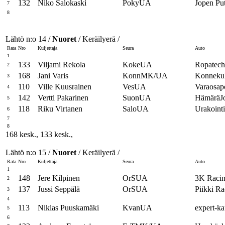
132
Niko Salokaski
PokyUA
Jopen Put
7
8
Lähtö n:o 14 /
Nuoret
/ Keräilyerä /
Rata
Nro
Kuljettaja
Seura
Auto
1
133
Viljami Rekola
KokeUA
Ropatech
2
168
Jani Varis
KonnMK/UA
Konnekulj
3
110
Ville Kuusrainen
VesUA
Varaosapo
4
142
Vertti Pakarinen
SuonUA
HämäräJo
5
118
Riku Virtanen
SaloUA
Urakoint
6
7
8
168 kesk., 133 kesk.,
Lähtö n:o 15 /
Nuoret
/ Keräilyerä /
Rata
Nro
Kuljettaja
Seura
Auto
1
148
Jere Kilpinen
OrSUA
3K Racin
2
137
Jussi Seppälä
OrSUA
Piikki Ra
3
4
113
Niklas Puuskamäki
KvanUA
expert-ka
5
6