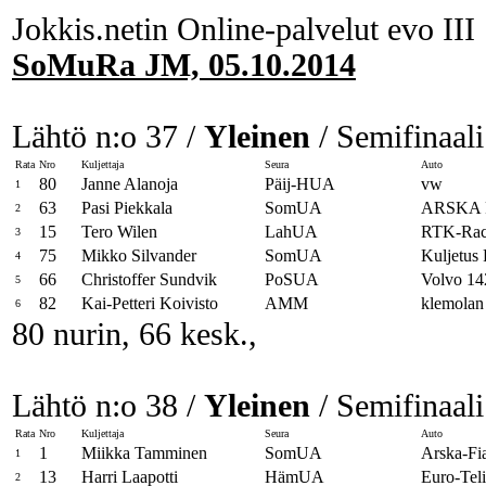
Jokkis.netin Online-palvelut evo III
SoMuRa JM, 05.10.2014
Lähtö n:o 37 /
Yleinen
/ Semifinaali
Rata
Nro
Kuljettaja
Seura
Auto
80
Janne Alanoja
Päij-HUA
vw
1
63
Pasi Piekkala
SomUA
ARSKA F
2
15
Tero Wilen
LahUA
RTK-Ra
3
75
Mikko Silvander
SomUA
Kuljetus 
4
66
Christoffer Sundvik
PoSUA
Volvo 14
5
82
Kai-Petteri Koivisto
AMM
klemolan 
6
80 nurin, 66 kesk.,
Lähtö n:o 38 /
Yleinen
/ Semifinaali
Rata
Nro
Kuljettaja
Seura
Auto
1
Miikka Tamminen
SomUA
Arska-Fi
1
13
Harri Laapotti
HämUA
Euro-Tel
2