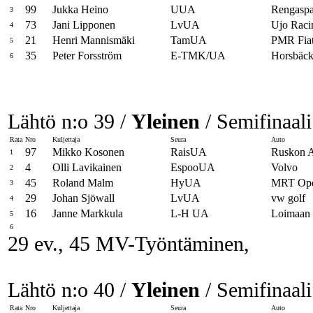
99
Jukka Heino
UUA
Rengaspa
3
73
Jani Lipponen
LvUA
Ujo Raci
4
21
Henri Mannismäki
TamUA
PMR Fia
5
35
Peter Forsström
E-TMK/UA
Horsbäck
6
Lähtö n:o 39 /
Yleinen
/ Semifinaali
Rata
Nro
Kuljettaja
Seura
Auto
97
Mikko Kosonen
RaisUA
Ruskon A
1
4
Olli Lavikainen
EspooUA
Volvo
2
45
Roland Malm
HyUA
MRT Op
3
29
Johan Sjöwall
LvUA
vw golf
4
16
Janne Markkula
L-H UA
Loimaan 
5
6
29 ev., 45 MV-Työntäminen,
Lähtö n:o 40 /
Yleinen
/ Semifinaali
Rata
Nro
Kuljettaja
Seura
Auto