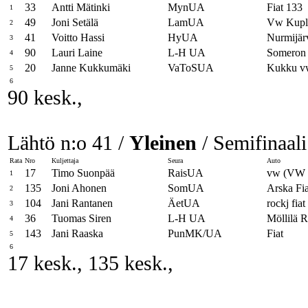
33
Antti Mätinki
MynUA
Fiat 133
1
49
Joni Setälä
LamUA
Vw Kupl
2
41
Voitto Hassi
HyUA
Nurmijärv
3
90
Lauri Laine
L-H UA
Someron 
4
20
Janne Kukkumäki
VaToSUA
Kukku v
5
6
90 kesk.,
Lähtö n:o 41 /
Yleinen
/ Semifinaali
Rata
Nro
Kuljettaja
Seura
Auto
17
Timo Suonpää
RaisUA
vw (VW 
1
135
Joni Ahonen
SomUA
Arska Fia
2
104
Jani Rantanen
ÄetUA
rockj fiat
3
36
Tuomas Siren
L-H UA
Möllilä 
4
143
Jani Raaska
PunMK/UA
Fiat
5
6
17 kesk., 135 kesk.,