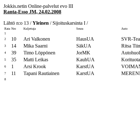
Jokkis.netin Online-palvelut evo III
Ranta-Esso JM, 24.02.2008
Lähtö n:o 13 /
Yleinen
/ Sijoituskarsinta I /
Rata
Nro
Kuljettaja
Seura
Auto
1
10
Ari Valkonen
HausUA
SVR-Tea
2
14
Mika Saarni
SäkUA
Ritsa Ti
3
39
Timo Löppönen
JorMK
Autohuol
4
35
Matti Leikas
KauhUA
Korituot
5
1
Arsi Krook
KarstUA
VOIMAN
6
11
Tapani Rautiainen
KarstUA
MEREN
7
8