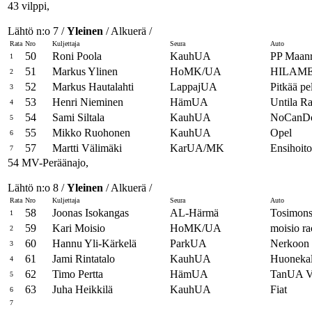
43 vilppi,
Lähtö n:o 7 /
Yleinen
/ Alkuerä /
Rata
Nro
Kuljettaja
Seura
Auto
50
Roni Poola
KauhUA
PP Maanr
1
51
Markus Ylinen
HoMK/UA
HILAME
2
52
Markus Hautalahti
LappajUA
Pitkää pe
3
53
Henri Nieminen
HämUA
Untila R
4
54
Sami Siltala
KauhUA
NoCanDo
5
55
Mikko Ruohonen
KauhUA
Opel
6
57
Martti Välimäki
KarUA/MK
Ensihoito
7
54 MV-Peräänajo,
Lähtö n:o 8 /
Yleinen
/ Alkuerä /
Rata
Nro
Kuljettaja
Seura
Auto
58
Joonas Isokangas
AL-Härmä
Tosimonst
1
59
Kari Moisio
HoMK/UA
moisio ra
2
60
Hannu Yli-Kärkelä
ParkUA
Nerkoon 
3
61
Jami Rintatalo
KauhUA
Huonekal
4
62
Timo Pertta
HämUA
TanUA V
5
63
Juha Heikkilä
KauhUA
Fiat
6
7