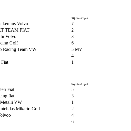
Sijoitus+liput
akennus Volvo
7
T TEAM FIAT
2
ltii Volvo
3
acing Golf
6
 Racing Team VW
5 MV
4
 Fiat
1
Sijoitus+liput
eri Fiat
5
cing fiat
3
Metalli VW
1
utehdas Mikarto Golf
2
olvoo
4
6