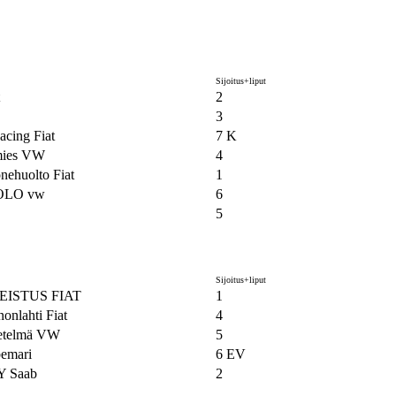
Sijoitus+liput
2
3
acing Fiat
7 K
mies VW
4
nehuolto Fiat
1
OLO vw
6
5
Sijoitus+liput
EISTUS FIAT
1
onlahti Fiat
4
Hetelmä VW
5
bemari
6 EV
Y Saab
2