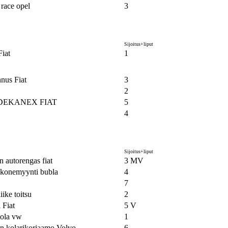
 race opel
3
Sijoitus+liput
iat
1
nus Fiat
3
2
DEKANEX FIAT
5
4
Sijoitus+liput
en autorengas fiat
3 MV
a konemyynti bubla
4
7
iike toitsu
2
 Fiat
5 V
tola vw
1
 kolarikorjaamo Volvo
6