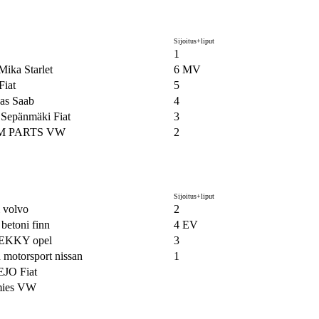
Sijoitus+liput
1
ika Starlet
6 MV
Fiat
5
as Saab
4
 Sepänmäki Fiat
3
M PARTS VW
2
Sijoitus+liput
 volvo
2
betoni finn
4 EV
 EKKY opel
3
 motorsport nissan
1
JO Fiat
mies VW