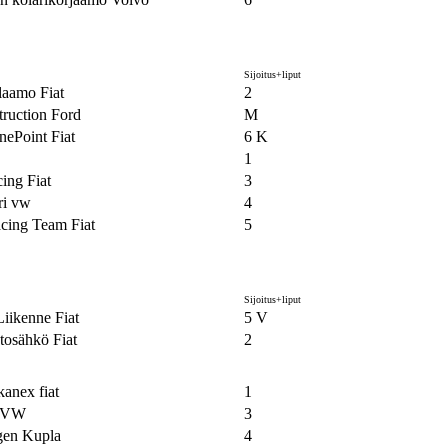
Sijoitus+liput
aamo Fiat
2
ruction Ford
M
ePoint Fiat
6 K
1
ing Fiat
3
ri vw
4
cing Team Fiat
5
Sijoitus+liput
iikenne Fiat
5 V
tosähkö Fiat
2
anex fiat
1
l VW
3
gen Kupla
4