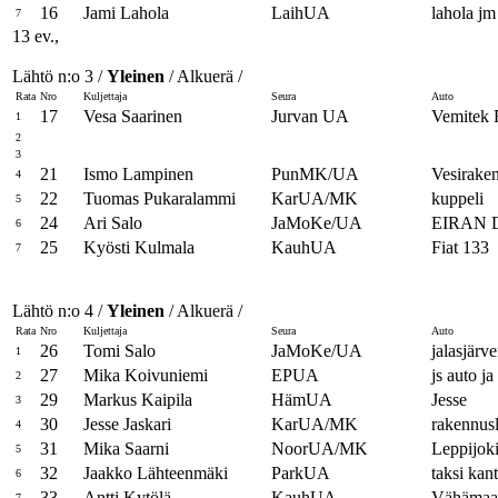
16
Jami Lahola
LaihUA
lahola jm
7
13 ev.,
Lähtö n:o 3 /
Yleinen
/ Alkuerä /
Rata
Nro
Kuljettaja
Seura
Auto
17
Vesa Saarinen
Jurvan UA
Vemitek F
1
2
3
21
Ismo Lampinen
PunMK/UA
Vesiraken
4
22
Tuomas Pukaralammi
KarUA/MK
kuppeli
5
24
Ari Salo
JaMoKe/UA
EIRAN 
6
25
Kyösti Kulmala
KauhUA
Fiat 133
7
Lähtö n:o 4 /
Yleinen
/ Alkuerä /
Rata
Nro
Kuljettaja
Seura
Auto
26
Tomi Salo
JaMoKe/UA
jalasjärv
1
27
Mika Koivuniemi
EPUA
js auto j
2
29
Markus Kaipila
HämUA
Jesse
3
30
Jesse Jaskari
KarUA/MK
rakennusl
4
31
Mika Saarni
NoorUA/MK
Leppijoki
5
32
Jaakko Lähteenmäki
ParkUA
taksi kan
6
33
Antti Kytölä
KauhUA
Vähämaan
7