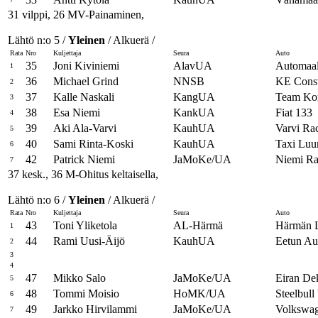
31 vilppi, 26 MV-Painaminen,
Lähtö n:o 5 /
Yleinen
/ Alkuerä /
Rata
Nro
Kuljettaja
Seura
Auto
35
Joni Kiviniemi
AlavUA
Automaal
1
36
Michael Grind
NNSB
KE Const
2
37
Kalle Naskali
KangUA
Team Kon
3
38
Esa Niemi
KankUA
Fiat 133
4
39
Aki Ala-Varvi
KauhUA
Varvi Rac
5
40
Sami Rinta-Koski
KauhUA
Taxi Luu
6
42
Patrick Niemi
JaMoKe/UA
Niemi Ra
7
37 kesk., 36 M-Ohitus keltaisella,
Lähtö n:o 6 /
Yleinen
/ Alkuerä /
Rata
Nro
Kuljettaja
Seura
Auto
43
Toni Yliketola
AL-Härmä
Härmän L
1
44
Rami Uusi-Äijö
KauhUA
Eetun Au
2
3
4
47
Mikko Salo
JaMoKe/UA
Eiran Dek
5
48
Tommi Moisio
HoMK/UA
Steelbul
6
49
Jarkko Hirvilammi
JaMoKe/UA
Volkswa
7