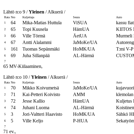
Lähtö n:o 9 /
Yleinen
/ Alkuerä /
Rata
Nro
Kuljettaja
Seura
Auto
64
Mika-Matias Huttula
ViSUA
kassu fiat
1
65
Topi Kuusela
HämUA
KIITOS M
2
66
Ville Törmä
ÄetUA
Murmeli 
3
67
Antti Alalammi
JaMoKe/UA
Autoreng
4
161
Tuomas Sepänmäki
HoMK/UA
T:mi V-P
5
69
Juha Sillanpää
AL-Härmä
CUSTO
6
7
65 MV-Kiilaaminen,
Lähtö n:o 10 /
Yleinen
/ Alkuerä /
Rata
Nro
Kuljettaja
Seura
Auto
70
Mikko Koivumetsä
JaMoKe/UA
kujavuori
1
71
Kai-Petteri Koivisto
AMM
klemolan 
2
72
Jesse Kallio
HämUA
Kuljetus
3
74
Juhani Luoma
AL-Härmä
Koistinen
4
3
Jori-Valtteri Haavisto
HoMK/UA
Sähkö HE
5
5
Ville Keljo
P-HUA
Sekatyö
6
7
71 ev.,