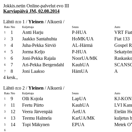
Jokkis.netin Online-palvelut evo III
Karviapäivä JM, 02.08.2014
Lähtö n:o 1 /
Yleinen
/ Alkuerä /
Rata
Nro
Kuljettaja
Seura
Auto
1
Antti Harju
P-HUA
VRT Fiat
1
3
Jaakko Santahuhta
HoMK/UA
Fiat 133
2
4
Juha-Pekka Sirviö
AL-Härmä
Gospel R
3
5
Jorma Keljo
P-HUA
Sekatyö
4
6
Joni-Pekka Rajala
NoorUA/MK
Raskasko
5
7
Ari-Pekka Bergendahl
KauhUA
SCANS
6
8
Joni Laakso
HämUA
A
7
4 kesk.,
Lähtö n:o 2 /
Yleinen
/ Alkuerä /
Rata
Nro
Kuljettaja
Seura
Auto
9
Olli Kojola
LapUA
KJ-KON
1
11
Feetu Piirto
KauhUA
LVI Kann
2
12
Veera Järvenpää
ÄetUA
Etelän 
3
13
Teemu Halmela
KarUA/MK
kuljetus 
4
14
Topi Mäkynen
EPUA
Metek O
5
6