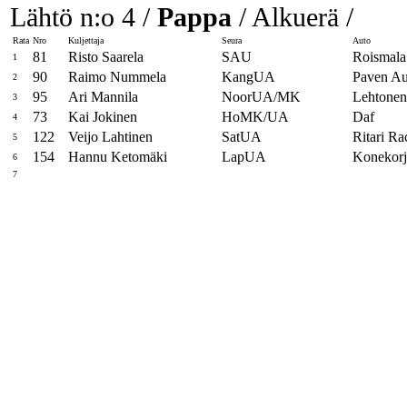
Lähtö n:o 4 /
Pappa
/ Alkuerä /
Rata
Nro
Kuljettaja
Seura
Auto
81
Risto Saarela
SAU
Roismala
1
90
Raimo Nummela
KangUA
Paven Au
2
95
Ari Mannila
NoorUA/MK
Lehtone
3
73
Kai Jokinen
HoMK/UA
Daf
4
122
Veijo Lahtinen
SatUA
Ritari R
5
154
Hannu Ketomäki
LapUA
Konekorj
6
7