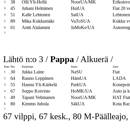
38
Olli Yli-Hellä
NoorUA/MK
Erikoisvo
2
45
Juhani Helminen
HuiUA
Fiat 20 v
3
51
Kalle Lehtonen
SatUA
Lehtone
4
89
Mika Kukkumäki
VaToSUA
Kukku v
5
61
Antti Alalammi
JaMoKe/UA
Autoreng
6
7
Lähtö n:o 3 /
Pappa
/ Alkuerä /
Rata
Nro
Kuljettaja
Seura
Auto
30
Jukka Laine
NaSU
Fiat
1
64
Rauno Leppänen
HämUA
LADA
2
55
Hannu Yli-Kärkelä
ParkUA
Konepoin
3
67
Seppo Koivisto
HoMK/UA
Auto ja k
4
49
Tapani Vehmanen
NoorUA/MK
HAT Fiat
5
80
Kimmo Juhola
SäkUA
Kota Rac
6
7
67 vilppi, 67 kesk., 80 M-Päälleajo,