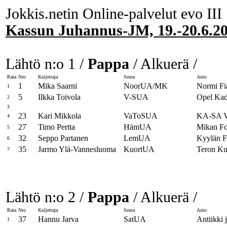
Jokkis.netin Online-palvelut evo III
Kassun Juhannus-JM, 19.-20.6.2
Lähtö n:o 1 /
Pappa
/ Alkuerä /
Rata
Nro
Kuljettaja
Seura
Auto
1
Mika Saarni
NoorUA/MK
Normi Fi
1
5
Ilkka Toivola
V-SUA
Opel Kad
2
3
23
Kari Mikkola
VaToSUA
KA-SA V
4
27
Timo Pertta
HämUA
Mikan Fo
5
32
Seppo Partanen
LemUA
Kyylän F
6
35
Jarmo Ylä-Vannesluoma
KuortUA
Teron Ku
7
Lähtö n:o 2 /
Pappa
/ Alkuerä /
Rata
Nro
Kuljettaja
Seura
Auto
37
Hannu Jarva
SatUA
Antiikki 
1