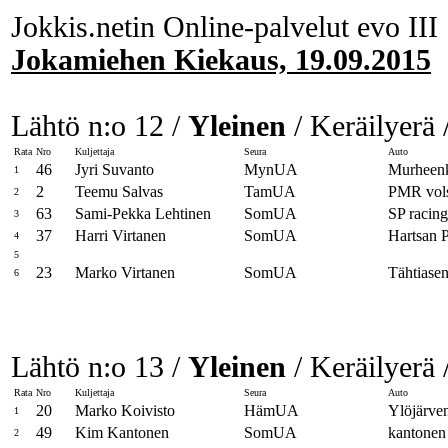
Jokkis.netin Online-palvelut evo III
Jokamiehen Kiekaus, 19.09.2015
Lähtö n:o 12 /
Yleinen
/ Keräilyerä 
Rata
Nro
Kuljettaja
Seura
Auto
46
Jyri Suvanto
MynUA
Murheen
1
2
Teemu Salvas
TamUA
PMR vol
2
63
Sami-Pekka Lehtinen
SomUA
SP racing
3
37
Harri Virtanen
SomUA
Hartsan 
4
5
23
Marko Virtanen
SomUA
Tähtiasen
6
Lähtö n:o 13 /
Yleinen
/ Keräilyerä 
Rata
Nro
Kuljettaja
Seura
Auto
20
Marko Koivisto
HämUA
Ylöjärve
1
49
Kim Kantonen
SomUA
kantonen
2