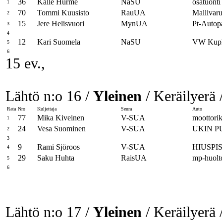
36
Kalle Hurme
NaSU
osatuont
1
70
Tommi Kuusisto
RauUA
Mallivaru
2
15
Jere Helisvuori
MynUA
Pt-Autop
3
4
12
Kari Suomela
NaSU
VW Kup
5
6
15 ev.,
Lähtö n:o 16 /
Yleinen
/ Keräilyerä 
Rata
Nro
Kuljettaja
Seura
Auto
77
Mika Kiveinen
V-SUA
moottori
1
24
Vesa Suominen
V-SUA
UKIN P
2
3
9
Rami Sjöroos
V-SUA
HIUSPIS
4
29
Saku Huhta
RaisUA
mp-huolt
5
6
Lähtö n:o 17 /
Yleinen
/ Keräilyerä 