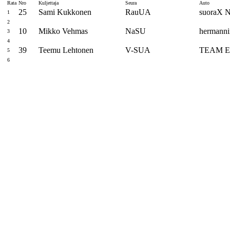
Rata
Nro
Kuljettaja
Seura
Auto
25
Sami Kukkonen
RauUA
suoraX N
1
2
10
Mikko Vehmas
NaSU
hermanni
3
4
39
Teemu Lehtonen
V-SUA
TEAM E
5
6