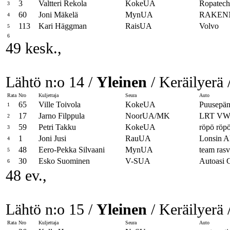
3
Valtteri Rekola
KokeUA
Ropatech
3
60
Joni Mäkelä
MynUA
RAKEN
4
113
Kari Häggman
RaisUA
Volvo
5
6
49 kesk.,
Lähtö n:o 14 /
Yleinen
/ Keräilyerä 
Rata
Nro
Kuljettaja
Seura
Auto
65
Ville Toivola
KokeUA
Puusepän
1
17
Jarno Filppula
NoorUA/MK
LRT V
2
59
Petri Takku
KokeUA
röpö röpö
3
1
Joni Jusi
RauUA
Lonsin A
4
48
Eero-Pekka Silvaani
MynUA
team rasv
5
30
Esko Suominen
V-SUA
Autoasi 
6
48 ev.,
Lähtö n:o 15 /
Yleinen
/ Keräilyerä 
Rata
Nro
Kuljettaja
Seura
Auto