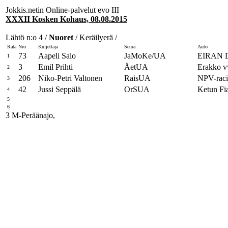
Jokkis.netin Online-palvelut evo III
XXXII Kosken Kohaus, 08.08.2015
Lähtö n:o 4 /
Nuoret
/ Keräilyerä /
Rata
Nro
Kuljettaja
Seura
Auto
73
Aapeli Salo
JaMoKe/UA
EIRAN 
1
3
Emil Prihti
ÄetUA
Erakko 
2
206
Niko-Petri Valtonen
RaisUA
NPV-raci
3
42
Jussi Seppälä
OrSUA
Ketun Fi
4
5
6
3 M-Peräänajo,