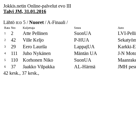
Jokkis.netin Online-palvelut evo III
Talvi JM, 31.01.2016
Lähtö n:o 5 /
Nuoret
/ A-Finaali /
Rata
Nro
Kuljettaja
Seura
Auto
2
Atte Pellinen
SuonUA
LVI-Pell
1
42
Ville Keljo
P-HUA
Sekatyöm
2
29
Eero Laurila
LappajUA
Karkki-Er
3
111
Juho Nykänen
Mäntän UA
J-N Moto
4
110
Korhonen Niko
SuonUA
Maanrak
5
37
Jaakko Vilpakka
AL-Härmä
JMH pesu
6
42 kesk., 37 kesk.,