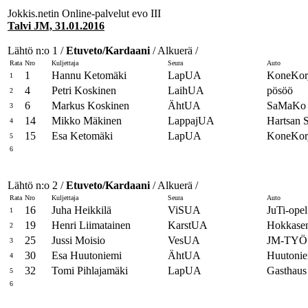
Jokkis.netin Online-palvelut evo III
Talvi JM, 31.01.2016
Lähtö n:o 1 /
Etuveto/Kardaani
/ Alkuerä /
Rata
Nro
Kuljettaja
Seura
Auto
1
Hannu Ketomäki
LapUA
KoneKor
1
4
Petri Koskinen
LaihUA
pösöö
2
6
Markus Koskinen
ÄhtUA
SaMaKo 
3
14
Mikko Mäkinen
LappajUA
Hartsan 
4
15
Esa Ketomäki
LapUA
KoneKor
5
6
Lähtö n:o 2 /
Etuveto/Kardaani
/ Alkuerä /
Rata
Nro
Kuljettaja
Seura
Auto
16
Juha Heikkilä
ViSUA
JuTi-opel
1
19
Henri Liimatainen
KarstUA
Hokkasen
2
25
Jussi Moisio
VesUA
JM-TYÖ 
3
30
Esa Huutoniemi
ÄhtUA
Huutonie
4
32
Tomi Pihlajamäki
LapUA
Gasthaus 
5
6