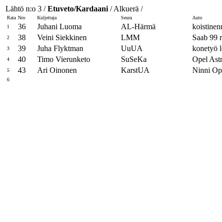
Lähtö n:o 3 /
Etuveto/Kardaani
/ Alkuerä /
Rata
Nro
Kuljettaja
Seura
Auto
36
Juhani Luoma
AL-Härmä
koistinen
1
38
Veini Siekkinen
LMM
Saab 99 r
2
39
Juha Flyktman
UuUA
konetyö 
3
40
Timo Vierunketo
SuSeKa
Opel Ast
4
43
Ari Oinonen
KarstUA
Ninni Op
5
6