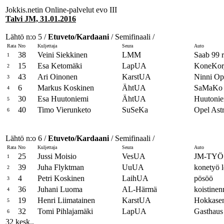
Jokkis.netin Online-palvelut evo III
Talvi JM, 31.01.2016
Lähtö n:o 5 /
Etuveto/Kardaani
/ Semifinaali /
Rata
Nro
Kuljettaja
Seura
Auto
38
Veini Siekkinen
LMM
Saab 99 r
1
15
Esa Ketomäki
LapUA
KoneKor
2
43
Ari Oinonen
KarstUA
Ninni Op
3
6
Markus Koskinen
ÄhtUA
SaMaKo 
4
30
Esa Huutoniemi
ÄhtUA
Huutonie
5
40
Timo Vierunketo
SuSeKa
Opel Ast
6
Lähtö n:o 6 /
Etuveto/Kardaani
/ Semifinaali /
Rata
Nro
Kuljettaja
Seura
Auto
25
Jussi Moisio
VesUA
JM-TYÖ 
1
39
Juha Flyktman
UuUA
konetyö 
2
4
Petri Koskinen
LaihUA
pösöö
3
36
Juhani Luoma
AL-Härmä
koistinen
4
19
Henri Liimatainen
KarstUA
Hokkasen
5
32
Tomi Pihlajamäki
LapUA
Gasthaus 
6
32 kesk.,