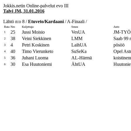
Jokkis.netin Online-palvelut evo III
Talvi JM, 31.01.2016
Lähtö n:o 8 /
Etuveto/Kardaani
/ A-Finaali /
Rata
Nro
Kuljettaja
Seura
Auto
25
Jussi Moisio
VesUA
JM-TYÖ 
1
38
Veini Siekkinen
LMM
Saab 99 r
2
4
Petri Koskinen
LaihUA
pösöö
3
40
Timo Vierunketo
SuSeKa
Opel Ast
4
36
Juhani Luoma
AL-Härmä
koistinen
5
30
Esa Huutoniemi
ÄhtUA
Huutonie
6