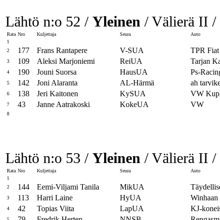
Lähtö n:o 52 /
Yleinen
/ Välierä II /
Rata
Nro
Kuljettaja
Seura
Auto
1
177
Frans Rantapere
V-SUA
TPR Fiat
2
109
Aleksi Marjoniemi
ReiUA
Tarjan K
3
190
Jouni Suorsa
HausUA
Ps-Racin
4
142
Joni Alaranta
AL-Härmä
ah tarvik
5
138
Jeri Kaitonen
KySUA
VW Kup
6
43
Janne Aatrakoski
KokeUA
VW
7
8
Lähtö n:o 53 /
Yleinen
/ Välierä II /
Rata
Nro
Kuljettaja
Seura
Auto
1
144
Eemi-Viljami Tanila
MikUA
Täydellise
2
113
Harri Laine
HyUA
Winhaa
3
42
Topias Viita
LapUA
KJ-kone
4
79
Fredrik Herten
NNSB
Rengasma
5