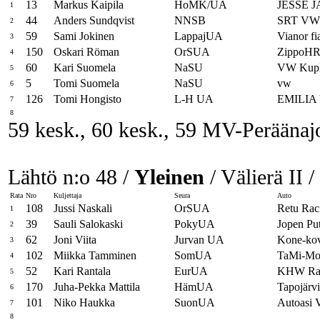
13
Markus Kaipila
HoMK/UA
JESSE 
1
44
Anders Sundqvist
NNSB
SRT VW
2
59
Sami Jokinen
LappajUA
Vianor fi
3
150
Oskari Röman
OrSUA
ZippoH
4
60
Kari Suomela
NaSU
VW Kup
5
5
Tomi Suomela
NaSU
vw
6
126
Tomi Hongisto
L-H UA
EMILIA
7
8
59 kesk., 60 kesk., 59 MV-Peräänaj
Lähtö n:o 48 /
Yleinen
/ Välierä II /
Rata
Nro
Kuljettaja
Seura
Auto
108
Jussi Naskali
OrSUA
Retu Ra
1
39
Sauli Salokaski
PokyUA
Jopen Pu
2
62
Joni Viita
Jurvan UA
Kone-ko
3
102
Miikka Tamminen
SomUA
TaMi-Mot
4
52
Kari Rantala
EurUA
KHW Rac
5
170
Juha-Pekka Mattila
HämUA
Tapojär
6
101
Niko Haukka
SuonUA
Autoasi
7
8