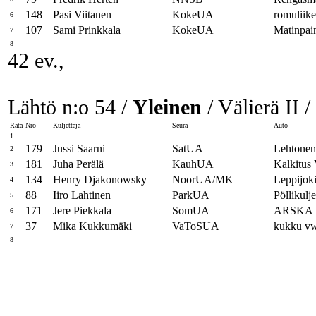
148
Pasi Viitanen
KokeUA
romuliik
6
107
Sami Prinkkala
KokeUA
Matinpa
7
8
42 ev.,
Lähtö n:o 54 /
Yleinen
/ Välierä II /
Rata
Nro
Kuljettaja
Seura
Auto
1
179
Jussi Saarni
SatUA
Lehtonen
2
181
Juha Perälä
KauhUA
Kalkitu
3
134
Henry Djakonowsky
NoorUA/MK
Leppijok
4
88
Iiro Lahtinen
ParkUA
Pöllikulj
5
171
Jere Piekkala
SomUA
ARSKA
6
37
Mika Kukkumäki
VaToSUA
kukku v
7
8