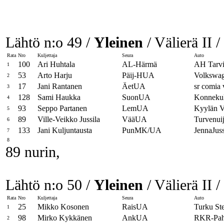
Lähtö n:o 49 /
Yleinen
/ Välierä II /
Rata
Nro
Kuljettaja
Seura
Auto
100
Ari Huhtala
AL-Härmä
AH Tarv
1
53
Arto Harju
Päij-HUA
Volkswa
2
17
Jani Rantanen
ÄetUA
sr comia
3
128
Sami Haukka
SuonUA
Konnekul
4
93
Seppo Partanen
LemUA
Kyylän
5
89
Ville-Veikko Jussila
VääUA
Turvenui
6
133
Jani Kuljuntausta
PunMK/UA
JennaJus
7
8
89 nurin,
Lähtö n:o 50 /
Yleinen
/ Välierä II /
Rata
Nro
Kuljettaja
Seura
Auto
25
Mikko Kosonen
RaisUA
Turku St
1
98
Mirko Kykkänen
AnkUA
RKR-Pa
2