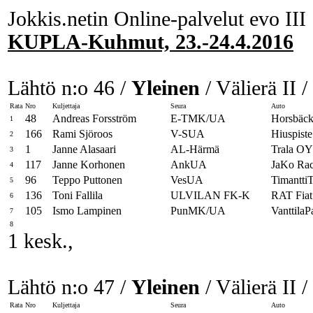
Jokkis.netin Online-palvelut evo III
KUPLA-Kuhmut, 23.-24.4.2016
Lähtö n:o 46 /
Yleinen
/ Välierä II /
Rata
Nro
Kuljettaja
Seura
Auto
48
Andreas Forsström
E-TMK/UA
Horsbäck
1
166
Rami Sjöroos
V-SUA
Hiuspist
2
1
Janne Alasaari
AL-Härmä
Trala O
3
117
Janne Korhonen
AnkUA
JaKo Rac
4
96
Teppo Puttonen
VesUA
Timantt
5
136
Toni Fallila
ULVILAN FK-K
RAT Fiat
6
105
Ismo Lampinen
PunMK/UA
VanttilaP
7
8
1 kesk.,
Lähtö n:o 47 /
Yleinen
/ Välierä II /
Rata
Nro
Kuljettaja
Seura
Auto