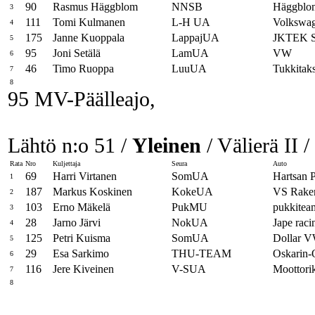
90
Rasmus Häggblom
NNSB
Häggblo
3
111
Tomi Kulmanen
L-H UA
Volkswa
4
175
Janne Kuoppala
LappajUA
JKTEK S
5
95
Joni Setälä
LamUA
VW
6
46
Timo Ruoppa
LuuUA
Tukkitaks
7
8
95 MV-Päälleajo,
Lähtö n:o 51 /
Yleinen
/ Välierä II /
Rata
Nro
Kuljettaja
Seura
Auto
69
Harri Virtanen
SomUA
Hartsan 
1
187
Markus Koskinen
KokeUA
VS Raken
2
103
Erno Mäkelä
PukMU
pukkitea
3
28
Jarno Järvi
NokUA
Jape raci
4
125
Petri Kuisma
SomUA
Dollar 
5
29
Esa Sarkimo
THU-TEAM
Oskarin
6
116
Jere Kiveinen
V-SUA
Moottor
7
8