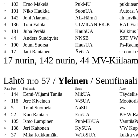
103
Erno Mäkelä
PukMU
pukkitea
1
101
Niko Haukka
SuonUA
Autoasi
2
142
Joni Alaranta
AL-Härmä
ah tarvik
3
136
Toni Fallila
ULVILAN FK-K
RAT Fiat
4
181
Juha Perälä
KauhUA
Kalkitu
5
44
Anders Sundqvist
NNSB
SRT VW
6
190
Jouni Suorsa
HausUA
Ps-Racin
7
17
Jani Rantanen
ÄetUA
sr comia
8
17 nurin, 142 nurin, 44 MV-Kiilaam
Lähtö n:o 57 /
Yleinen
/ Semifinaali
Rata
Nro
Kuljettaja
Seura
Auto
144
Eemi-Viljami Tanila
MikUA
Täydellise
1
116
Jere Kiveinen
V-SUA
Moottor
2
5
Tomi Suomela
NaSU
vw
3
52
Kari Rantala
EurUA
KHW Rac
4
105
Ismo Lampinen
PunMK/UA
VanttilaP
5
138
Jeri Kaitonen
KySUA
VW Kup
6
37
Mika Kukkumäki
VaToSUA
kukku v
7