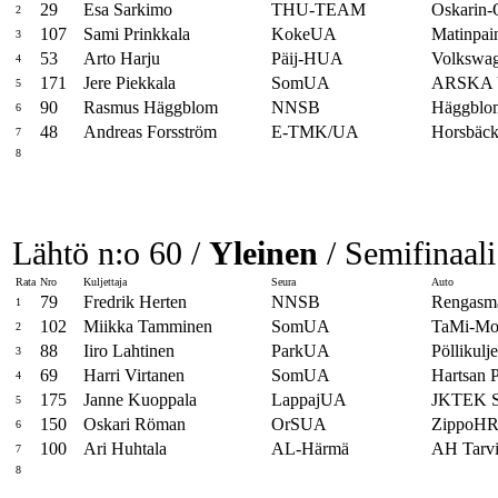
29
Esa Sarkimo
THU-TEAM
Oskarin
2
107
Sami Prinkkala
KokeUA
Matinpa
3
53
Arto Harju
Päij-HUA
Volkswa
4
171
Jere Piekkala
SomUA
ARSKA
5
90
Rasmus Häggblom
NNSB
Häggblo
6
48
Andreas Forsström
E-TMK/UA
Horsbäck
7
8
Lähtö n:o 60 /
Yleinen
/ Semifinaali
Rata
Nro
Kuljettaja
Seura
Auto
79
Fredrik Herten
NNSB
Rengasma
1
102
Miikka Tamminen
SomUA
TaMi-Mot
2
88
Iiro Lahtinen
ParkUA
Pöllikulj
3
69
Harri Virtanen
SomUA
Hartsan 
4
175
Janne Kuoppala
LappajUA
JKTEK S
5
150
Oskari Röman
OrSUA
ZippoH
6
100
Ari Huhtala
AL-Härmä
AH Tarv
7
8