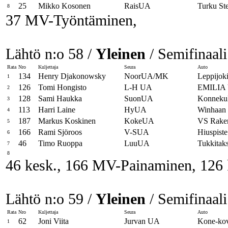
25
Mikko Kosonen
RaisUA
Turku St
8
37 MV-Työntäminen,
Lähtö n:o 58 /
Yleinen
/ Semifinaali
Rata
Nro
Kuljettaja
Seura
Auto
134
Henry Djakonowsky
NoorUA/MK
Leppijok
1
126
Tomi Hongisto
L-H UA
EMILIA
2
128
Sami Haukka
SuonUA
Konnekul
3
113
Harri Laine
HyUA
Winhaa
4
187
Markus Koskinen
KokeUA
VS Raken
5
166
Rami Sjöroos
V-SUA
Hiuspist
6
46
Timo Ruoppa
LuuUA
Tukkitaks
7
8
46 kesk., 166 MV-Painaminen, 126 
Lähtö n:o 59 /
Yleinen
/ Semifinaali
Rata
Nro
Kuljettaja
Seura
Auto
62
Joni Viita
Jurvan UA
Kone-ko
1