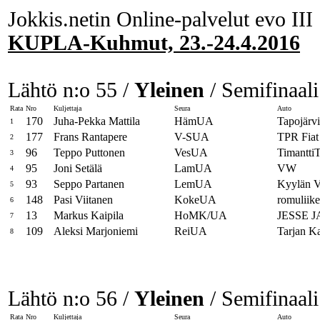
Jokkis.netin Online-palvelut evo III
KUPLA-Kuhmut, 23.-24.4.2016
Lähtö n:o 55 /
Yleinen
/ Semifinaali
Rata
Nro
Kuljettaja
Seura
Auto
170
Juha-Pekka Mattila
HämUA
Tapojär
1
177
Frans Rantapere
V-SUA
TPR Fiat
2
96
Teppo Puttonen
VesUA
Timantt
3
95
Joni Setälä
LamUA
VW
4
93
Seppo Partanen
LemUA
Kyylän
5
148
Pasi Viitanen
KokeUA
romuliik
6
13
Markus Kaipila
HoMK/UA
JESSE 
7
109
Aleksi Marjoniemi
ReiUA
Tarjan K
8
Lähtö n:o 56 /
Yleinen
/ Semifinaali
Rata
Nro
Kuljettaja
Seura
Auto