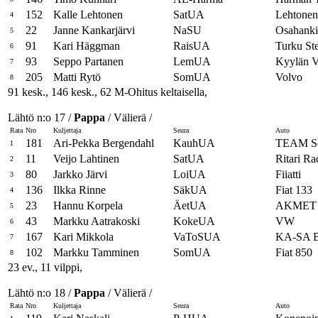
152
Kalle Lehtonen
SatUA
Lehtone
4
22
Janne Kankarjärvi
NaSU
Osahank
5
91
Kari Häggman
RaisUA
Turku St
6
93
Seppo Partanen
LemUA
Kyylän
7
205
Matti Rytö
SomUA
Volvo
8
91 kesk., 146 kesk., 62 M-Ohitus keltaisella,
Lähtö n:o 17 /
Pappa
/ Välierä /
Rata
Nro
Kuljettaja
Seura
Auto
181
Ari-Pekka Bergendahl
KauhUA
TEAM S
1
11
Veijo Lahtinen
SatUA
Ritari R
2
80
Jarkko Järvi
LoiUA
Fiiatti
3
136
Ilkka Rinne
SäkUA
Fiat 133
4
23
Hannu Korpela
ÄetUA
AKMET 
5
43
Markku Aatrakoski
KokeUA
VW
6
167
Kari Mikkola
VaToSUA
KA-SA
7
102
Markku Tamminen
SomUA
Fiat 850
8
23 ev., 11 vilppi,
Lähtö n:o 18 /
Pappa
/ Välierä /
Rata
Nro
Kuljettaja
Seura
Auto