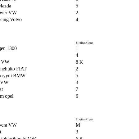
Mazda
5
ower VW
2
ing Volvo
4
Sijoitus+liput
gen 1300
1
U
4
e VW
8 K
nehulto FIAT
2
kryyni BMW
5
n VW
3
at
7
m opel
6
Sijoitus+liput
vera VW
M
t
3
raktorihuolto VW
6 K