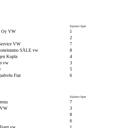
Sijoitus+liput
vi Oy VW
1
2
ervice VW
7
koneistamo SÄLE vw
8
gen Kupla
4
m vw
3
w
5
alvelu Fiat
6
Sijoitus+liput
renu
7
 VW
3
8
6
 Team vw
1