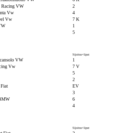
n Racing VW
2
inta Vw
4
eel Vw
7 K
 VW
1
5
Sijoitus+liput
cansolo VW
1
acing Vw
7 V
5
2
Fiat
EV
3
 BMW
6
4
Sijoitus+liput