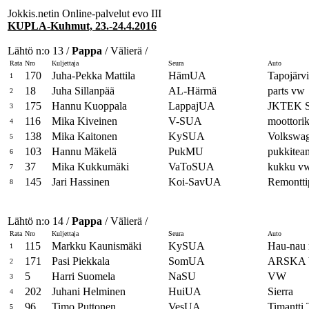
Jokkis.netin Online-palvelut evo III
KUPLA-Kuhmut, 23.-24.4.2016
Lähtö n:o 13 /
Pappa
/ Välierä /
Rata
Nro
Kuljettaja
Seura
Auto
170
Juha-Pekka Mattila
HämUA
Tapojär
1
18
Juha Sillanpää
AL-Härmä
parts vw
2
175
Hannu Kuoppala
LappajUA
JKTEK S
3
116
Mika Kiveinen
V-SUA
moottori
4
138
Mika Kaitonen
KySUA
Volkswa
5
103
Hannu Mäkelä
PukMU
pukkitea
6
37
Mika Kukkumäki
VaToSUA
kukku v
7
145
Jari Hassinen
Koi-SavUA
Remonttip
8
Lähtö n:o 14 /
Pappa
/ Välierä /
Rata
Nro
Kuljettaja
Seura
Auto
115
Markku Kaunismäki
KySUA
Hau-nau 
1
171
Pasi Piekkala
SomUA
ARSKA
2
5
Harri Suomela
NaSU
VW
3
202
Juhani Helminen
HuiUA
Sierra
4
96
Timo Puttonen
VesUA
Timantti
5