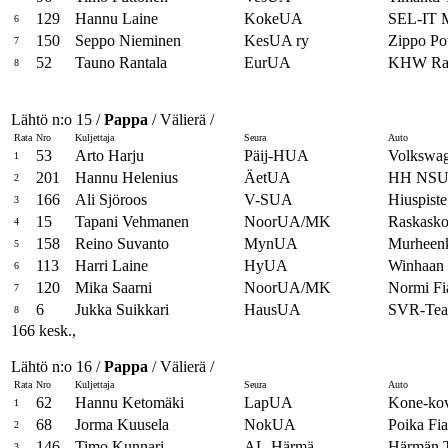
129
Hannu Laine
KokeUA
SEL-IT 
6
150
Seppo Nieminen
KesUA ry
Zippo P
7
52
Tauno Rantala
EurUA
KHW Rac
8
Lähtö n:o 15 /
Pappa
/ Välierä /
Rata
Nro
Kuljettaja
Seura
Auto
53
Arto Harju
Päij-HUA
Volkswa
1
201
Hannu Helenius
ÄetUA
HH NS
2
166
Ali Sjöroos
V-SUA
Hiuspist
3
15
Tapani Vehmanen
NoorUA/MK
Raskasko
4
158
Reino Suvanto
MynUA
Murheen
5
113
Harri Laine
HyUA
Winhaa
6
120
Mika Saarni
NoorUA/MK
Normi Fi
7
6
Jukka Suikkari
HausUA
SVR-Tea
8
166 kesk.,
Lähtö n:o 16 /
Pappa
/ Välierä /
Rata
Nro
Kuljettaja
Seura
Auto
62
Hannu Ketomäki
LapUA
Kone-ko
1
68
Jorma Kuusela
NokUA
Poika Fia
2
146
Timo Kunnari
AL-Härmä
Härmän T
3