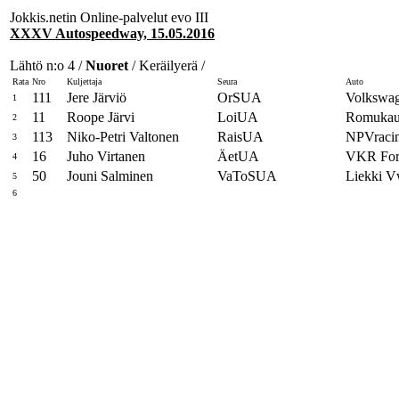
Jokkis.netin Online-palvelut evo III
XXXV Autospeedway, 15.05.2016
Lähtö n:o 4 /
Nuoret
/ Keräilyerä /
Rata
Nro
Kuljettaja
Seura
Auto
111
Jere Järviö
OrSUA
Volkswa
1
11
Roope Järvi
LoiUA
Romukaup
2
113
Niko-Petri Valtonen
RaisUA
NPVraci
3
16
Juho Virtanen
ÄetUA
VKR Fo
4
50
Jouni Salminen
VaToSUA
Liekki 
5
6