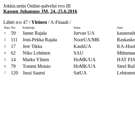
Jokkis.netin Online-palvelut evo III
Kassun Juhannus JM, 24.-25.6.2016
Lähtö n:o 47 /
Yleinen
/ A-Finaali /
Rata
Nro
Kuljettaja
Seura
Auto
59
Janne Rajala
Jurvan UA
kauneusho
1
111
Joni-Pekka Rajala
NoorUA/MK
Raskasko
2
17
Jere Tikka
KauhUA
KA-Huolt
3
62
Niko Lehtinen
SAU
Mittuma
4
14
Marko Ylinen
HoMK/UA
HAT FI
5
79
Tommi Moisio
HoMK/UA
Steel Bul
6
120
Jussi Saarni
SatUA
Lehtonen
7