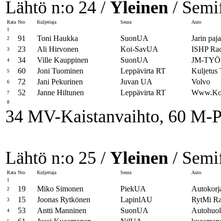
Lähtö n:o 24 /
Yleinen
/ Semif
Rata
Nro
Kuljettaja
Seura
Auto
1
91
Toni Haukka
SuonUA
Jarin paja
2
23
Ali Hirvonen
Koi-SavUA
ISHP Rac
3
34
Ville Kauppinen
SuonUA
JM-TYÖ 
4
60
Joni Tuominen
Leppävirta RT
Kuljetus 
5
72
Jani Pekurinen
Juvan UA
Volvo
6
52
Janne Hiltunen
Leppävirta RT
Www.Kone
7
8
34 MV-Kaistanvaihto, 60 M-
Lähtö n:o 25 /
Yleinen
/ Semif
Rata
Nro
Kuljettaja
Seura
Auto
1
19
Miko Simonen
PiekUA
Autokorj
2
15
Joonas Rytkönen
LapinlAU
RytMi Ra
3
53
Antti Manninen
SuonUA
Autohuol
4