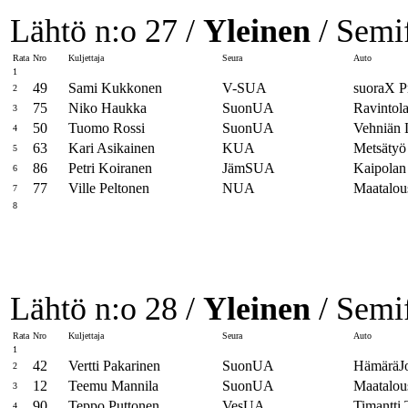
Lähtö n:o 27 /
Yleinen
/ Semif
Rata
Nro
Kuljettaja
Seura
Auto
1
49
Sami Kukkonen
V-SUA
suoraX P
2
75
Niko Haukka
SuonUA
Ravintola
3
50
Tuomo Rossi
SuonUA
Vehniän 
4
63
Kari Asikainen
KUA
Metsätyö
5
86
Petri Koiranen
JämSUA
Kaipolan
6
77
Ville Peltonen
NUA
Maatalou
7
8
Lähtö n:o 28 /
Yleinen
/ Semif
Rata
Nro
Kuljettaja
Seura
Auto
1
42
Vertti Pakarinen
SuonUA
HämäräJop
2
12
Teemu Mannila
SuonUA
Maatalou
3
90
Teppo Puttonen
VesUA
Timantt
4