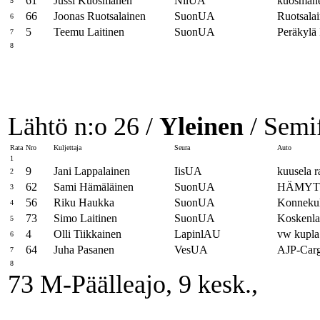
61
Jussi Kuosmanen
NilUA
kuosmanen
5
66
Joonas Ruotsalainen
SuonUA
Ruotsala
6
5
Teemu Laitinen
SuonUA
Peräkylä
7
8
Lähtö n:o 26 /
Yleinen
/ Semif
Rata
Nro
Kuljettaja
Seura
Auto
1
9
Jani Lappalainen
IisUA
kuusela r
2
62
Sami Hämäläinen
SuonUA
HÄMYT
3
56
Riku Haukka
SuonUA
Konnekulj
4
73
Simo Laitinen
SuonUA
Koskenl
5
4
Olli Tiikkainen
LapinlAU
vw kupla
6
64
Juha Pasanen
VesUA
AJP-Carg
7
8
73 M-Päälleajo, 9 kesk.,