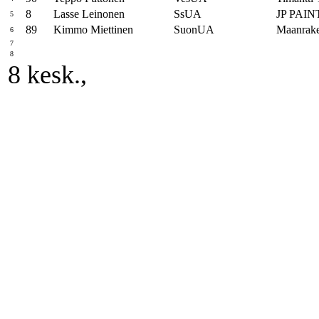
8
Lasse Leinonen
SsUA
JP PAI
5
89
Kimmo Miettinen
SuonUA
Maanrake
6
7
8
8 kesk.,