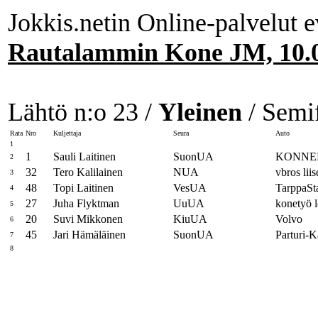
Jokkis.netin Online-palvelut e
Rautalammin Kone JM, 10.
Lähtö n:o 23 /
Yleinen
/ Semif
Rata
Nro
Kuljettaja
Seura
Auto
1
1
Sauli Laitinen
SuonUA
KONNEK
2
32
Tero Kalilainen
NUA
vbros lii
3
48
Topi Laitinen
VesUA
TarppaSta
4
27
Juha Flyktman
UuUA
konetyö 
5
20
Suvi Mikkonen
KiuUA
Volvo
6
45
Jari Hämäläinen
SuonUA
Parturi-
7
8