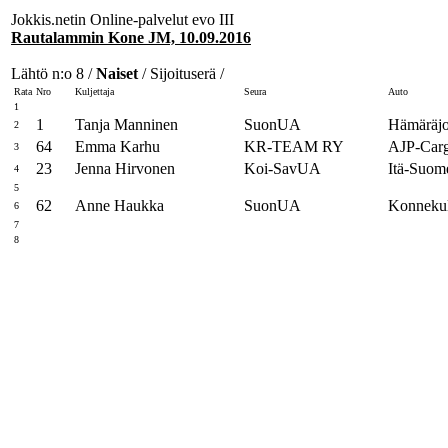
Jokkis.netin Online-palvelut evo III
Rautalammin Kone JM, 10.09.2016
Lähtö n:o 8 /
Naiset
/ Sijoituserä /
Rata
Nro
Kuljettaja
Seura
Auto
1
1
Tanja Manninen
SuonUA
Hämäräjop
2
64
Emma Karhu
KR-TEAM RY
AJP-Carg
3
23
Jenna Hirvonen
Koi-SavUA
Itä-Suom
4
5
62
Anne Haukka
SuonUA
Konnekulj
6
7
8