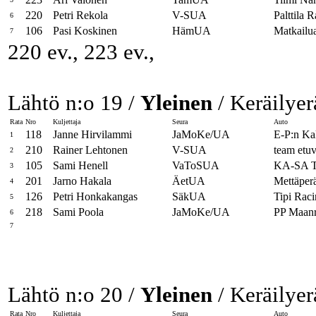
220
Petri Rekola
V-SUA
Palttila R
6
106
Pasi Koskinen
HämUA
Matkailu
7
220 ev., 223 ev.,
Lähtö n:o 19 /
Yleinen
/ Keräilyer
Rata
Nro
Kuljettaja
Seura
Auto
118
Janne Hirvilammi
JaMoKe/UA
E-P:n Ka
1
210
Rainer Lehtonen
V-SUA
team etuv
2
105
Sami Henell
VaToSUA
KA-SA T
3
201
Jarno Hakala
ÄetUA
Mettäpe
4
126
Petri Honkakangas
SäkUA
Tipi Rac
5
218
Sami Poola
JaMoKe/UA
PP Maanr
6
7
Lähtö n:o 20 /
Yleinen
/ Keräilyer
Rata
Nro
Kuljettaja
Seura
Auto