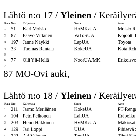
Lähtö n:o 17 /
Yleinen
/ Keräilyer
Rata
Nro
Kuljettaja
Seura
Auto
51
Kari Moisio
HoMK/UA
Moisio Ra
1
87
Paavo Virtanen
VaToSUA
Kojootti
2
197
Janne Näykki
LapUA
Toyota
3
33
Tuomas Rantala
KokeUA
Kota Rci
4
5
77
Olli Yli-Hellä
NoorUA/MK
Erikoisvo
6
7
87 MO-Ovi auki,
Lähtö n:o 18 /
Yleinen
/ Keräilyer
Rata
Nro
Kuljettaja
Seura
Auto
211
Jarmo Meriläinen
KokeUA
PT-Renga
1
104
Petri Pelkonen
LahUA
Eräpolku
2
203
Henri Häkkinen
HvMK/UA
Mäkiosat
3
129
Jari Loppi
UUA
Pihisevä
4
223
Ari Valonen
TamUA
Tiimi Na
5