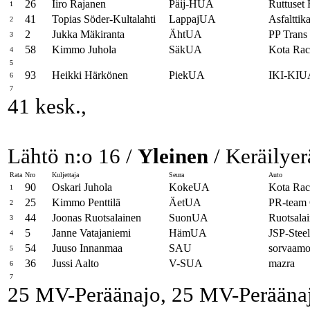
26
Iiro Rajanen
Päij-HUA
Ruttuset 
1
41
Topias Söder-Kultalahti
LappajUA
Asfalttik
2
2
Jukka Mäkiranta
ÄhtUA
PP Tran
3
58
Kimmo Juhola
SäkUA
Kota Rac
4
5
93
Heikki Härkönen
PiekUA
IKI-KIU
6
7
41 kesk.,
Lähtö n:o 16 /
Yleinen
/ Keräilyer
Rata
Nro
Kuljettaja
Seura
Auto
90
Oskari Juhola
KokeUA
Kota Rac
1
25
Kimmo Penttilä
ÄetUA
PR-team 
2
44
Joonas Ruotsalainen
SuonUA
Ruotsala
3
5
Janne Vatajaniemi
HämUA
JSP-Ste
4
54
Juuso Innanmaa
SAU
sorvaamo
5
36
Jussi Aalto
V-SUA
mazra
6
7
25 MV-Peräänajo, 25 MV-Perääna