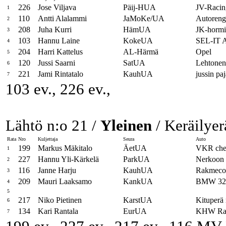
226
Jose Viljava
Päij-HUA
JV-Racin
1
110
Antti Alalammi
JaMoKe/UA
Autoreng
2
208
Juha Kurri
HämUA
JK-hormi
3
103
Hannu Laine
KokeUA
SEL-IT A
4
204
Harri Kattelus
AL-Härmä
Opel
5
120
Jussi Saarni
SatUA
Lehtonen
6
221
Jami Rintatalo
KauhUA
jussin paj
7
103 ev., 226 ev.,
Lähtö n:o 21 /
Yleinen
/ Keräilyer
Rata
Nro
Kuljettaja
Seura
Auto
199
Markus Mäkitalo
ÄetUA
VKR che
1
227
Hannu Yli-Kärkelä
ParkUA
Nerkoon 
2
116
Janne Harju
KauhUA
Rakmeco
3
209
Mauri Laaksamo
KankUA
BMW 325
4
5
217
Niko Pietinen
KarstUA
Kituperä 
6
134
Kari Rantala
EurUA
KHW Rac
7