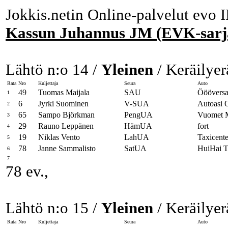
Jokkis.netin Online-palvelut evo I
Kassun Juhannus JM (EVK-sarja
Lähtö n:o 14 /
Yleinen
/ Keräilyer
Rata
Nro
Kuljettaja
Seura
Auto
49
Tuomas Maijala
SAU
Öööversa
1
6
Jyrki Suominen
V-SUA
Autoasi 
2
65
Sampo Björkman
PengUA
Vuomet 
3
29
Rauno Leppänen
HämUA
fort
4
19
Niklas Vento
LahUA
Taxicent
5
78
Janne Sammalisto
SatUA
HuiHai T
6
7
78 ev.,
Lähtö n:o 15 /
Yleinen
/ Keräilyer
Rata
Nro
Kuljettaja
Seura
Auto