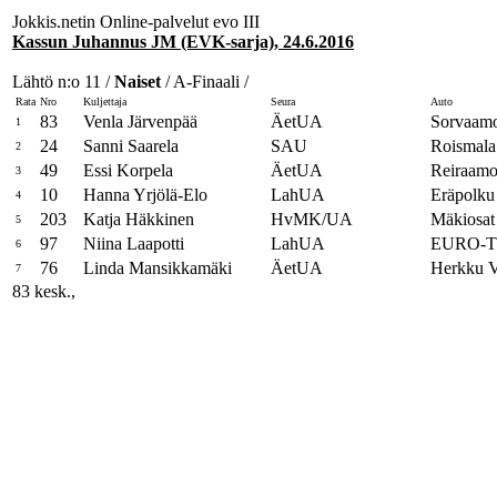
Jokkis.netin Online-palvelut evo III
Kassun Juhannus JM (EVK-sarja), 24.6.2016
Lähtö n:o 11 /
Naiset
/ A-Finaali /
Rata
Nro
Kuljettaja
Seura
Auto
83
Venla Järvenpää
ÄetUA
Sorvaamo
1
24
Sanni Saarela
SAU
Roismala
2
49
Essi Korpela
ÄetUA
Reiraamo
3
10
Hanna Yrjölä-Elo
LahUA
Eräpolku
4
203
Katja Häkkinen
HvMK/UA
Mäkiosat
5
97
Niina Laapotti
LahUA
EURO-TE
6
76
Linda Mansikkamäki
ÄetUA
Herkku V
7
83 kesk.,