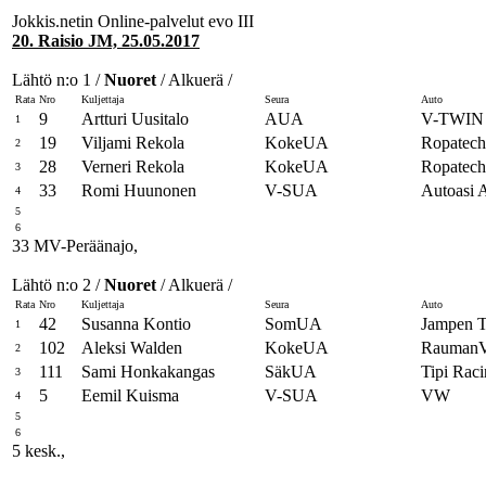
Jokkis.netin Online-palvelut evo III
20. Raisio JM, 25.05.2017
Lähtö n:o 1 /
Nuoret
/ Alkuerä /
Rata
Nro
Kuljettaja
Seura
Auto
9
Artturi Uusitalo
AUA
V-TWIN
1
19
Viljami Rekola
KokeUA
Ropatech
2
28
Verneri Rekola
KokeUA
Ropatech
3
33
Romi Huunonen
V-SUA
Autoasi
4
5
6
33 MV-Peräänajo,
Lähtö n:o 2 /
Nuoret
/ Alkuerä /
Rata
Nro
Kuljettaja
Seura
Auto
42
Susanna Kontio
SomUA
Jampen T
1
102
Aleksi Walden
KokeUA
RaumanVa
2
111
Sami Honkakangas
SäkUA
Tipi Rac
3
5
Eemil Kuisma
V-SUA
VW
4
5
6
5 kesk.,