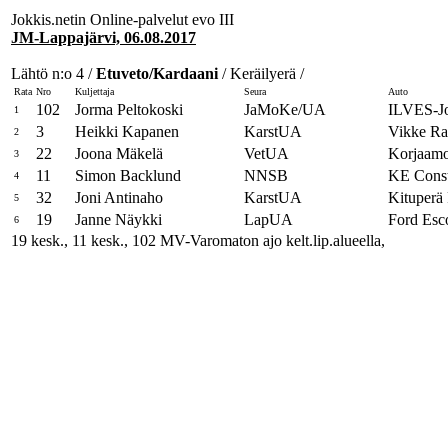
Jokkis.netin Online-palvelut evo III
JM-Lappajärvi, 06.08.2017
Lähtö n:o 4 /
Etuveto/Kardaani
/ Keräilyerä /
Rata
Nro
Kuljettaja
Seura
Auto
102
Jorma Peltokoski
JaMoKe/UA
ILVES-Jo
1
3
Heikki Kapanen
KarstUA
Vikke Ra
2
22
Joona Mäkelä
VetUA
Korjaam
3
11
Simon Backlund
NNSB
KE Const
4
32
Joni Antinaho
KarstUA
Kituperä
5
19
Janne Näykki
LapUA
Ford Esc
6
19 kesk., 11 kesk., 102 MV-Varomaton ajo kelt.lip.alueella,