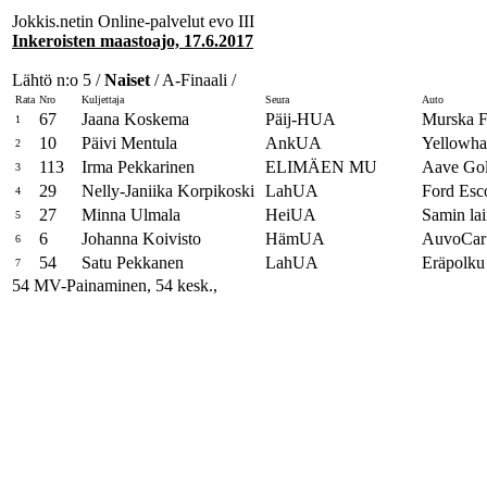
Jokkis.netin Online-palvelut evo III
Inkeroisten maastoajo, 17.6.2017
Lähtö n:o 5 /
Naiset
/ A-Finaali /
Rata
Nro
Kuljettaja
Seura
Auto
67
Jaana Koskema
Päij-HUA
Murska F
1
10
Päivi Mentula
AnkUA
Yellowha
2
113
Irma Pekkarinen
ELIMÄEN MU
Aave Gol
3
29
Nelly-Janiika Korpikoski
LahUA
Ford Esc
4
27
Minna Ulmala
HeiUA
Samin la
5
6
Johanna Koivisto
HämUA
AuvoCar
6
54
Satu Pekkanen
LahUA
Eräpolku
7
54 MV-Painaminen, 54 kesk.,