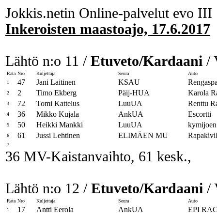
Jokkis.netin Online-palvelut evo III
Inkeroisten maastoajo, 17.6.2017
Lähtö n:o 11 /
Etuveto/Kardaani
/ 
Rata
Nro
Kuljettaja
Seura
Auto
47
Jani Laitinen
KSAU
Rengaspa
1
2
Timo Ekberg
Päij-HUA
Karola R
2
72
Tomi Kattelus
LuuUA
Renttu R
3
36
Mikko Kujala
AnkUA
Escortti
4
50
Heikki Mankki
LuuUA
kymijoen
5
61
Jussi Lehtinen
ELIMÄEN MU
Rapakivi
6
7
36 MV-Kaistanvaihto, 61 kesk.,
Lähtö n:o 12 /
Etuveto/Kardaani
/ 
Rata
Nro
Kuljettaja
Seura
Auto
17
Antti Eerola
AnkUA
EPI RA
1