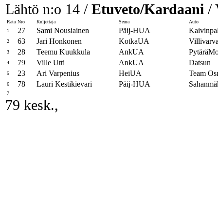
Lähtö n:o 14 /
Etuveto/Kardaani
/ 
Rata
Nro
Kuljettaja
Seura
Auto
27
Sami Nousiainen
Päij-HUA
Kaivinpa
1
63
Jari Honkonen
KotkaUA
Villivarv
2
28
Teemu Kuukkula
AnkUA
PytäräMo
3
79
Ville Utti
AnkUA
Datsun
4
23
Ari Varpenius
HeiUA
Team Os
5
78
Lauri Kestikievari
Päij-HUA
Sahanmäk
6
7
79 kesk.,