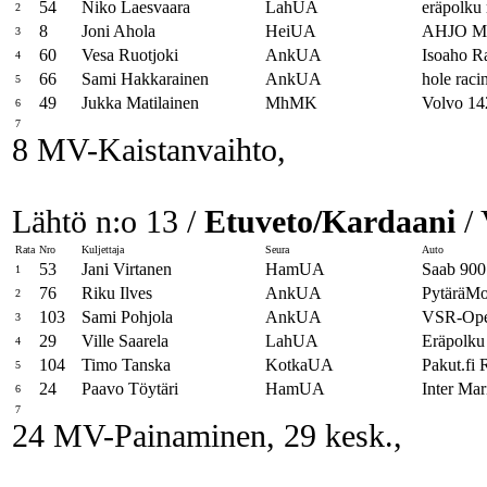
54
Niko Laesvaara
LahUA
eräpolku 
2
8
Joni Ahola
HeiUA
AHJO Mo
3
60
Vesa Ruotjoki
AnkUA
Isoaho R
4
66
Sami Hakkarainen
AnkUA
hole raci
5
49
Jukka Matilainen
MhMK
Volvo 14
6
7
8 MV-Kaistanvaihto,
Lähtö n:o 13 /
Etuveto/Kardaani
/ 
Rata
Nro
Kuljettaja
Seura
Auto
53
Jani Virtanen
HamUA
Saab 900
1
76
Riku Ilves
AnkUA
PytäräMo
2
103
Sami Pohjola
AnkUA
VSR-Ope
3
29
Ville Saarela
LahUA
Eräpolku
4
104
Timo Tanska
KotkaUA
Pakut.fi
5
24
Paavo Töytäri
HamUA
Inter Mar
6
7
24 MV-Painaminen, 29 kesk.,