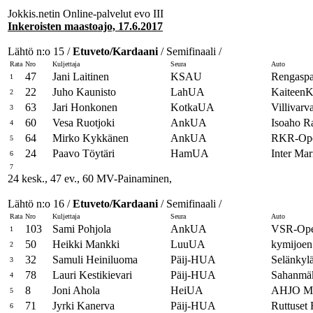
Jokkis.netin Online-palvelut evo III
Inkeroisten maastoajo, 17.6.2017
Lähtö n:o 15 /
Etuveto/Kardaani
/ Semifinaali /
Rata
Nro
Kuljettaja
Seura
Auto
47
Jani Laitinen
KSAU
Rengaspa
1
22
Juho Kaunisto
LahUA
KaiteenK
2
63
Jari Honkonen
KotkaUA
Villivarv
3
60
Vesa Ruotjoki
AnkUA
Isoaho R
4
64
Mirko Kykkänen
AnkUA
RKR-Op
5
24
Paavo Töytäri
HamUA
Inter Mar
6
7
24 kesk., 47 ev., 60 MV-Painaminen,
Lähtö n:o 16 /
Etuveto/Kardaani
/ Semifinaali /
Rata
Nro
Kuljettaja
Seura
Auto
103
Sami Pohjola
AnkUA
VSR-Ope
1
50
Heikki Mankki
LuuUA
kymijoen
2
32
Samuli Heiniluoma
Päij-HUA
Selänkyl
3
78
Lauri Kestikievari
Päij-HUA
Sahanmäk
4
8
Joni Ahola
HeiUA
AHJO Mo
5
71
Jyrki Kanerva
Päij-HUA
Ruttuset
6