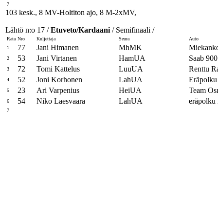
7
103 kesk., 8 MV-Holtiton ajo, 8 M-2xMV,
Lähtö n:o 17 /
Etuveto/Kardaani
/ Semifinaali /
Rata
Nro
Kuljettaja
Seura
Auto
77
Jani Himanen
MhMK
Miekanko
1
53
Jani Virtanen
HamUA
Saab 900
2
72
Tomi Kattelus
LuuUA
Renttu R
3
52
Joni Korhonen
LahUA
Eräpolku
4
23
Ari Varpenius
HeiUA
Team Os
5
54
Niko Laesvaara
LahUA
eräpolku 
6
7