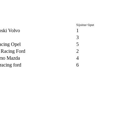
Sijoitus+liput
ski Volvo
1
3
acing Opel
5
 Racing Ford
2
mo Mazda
4
racing ford
6