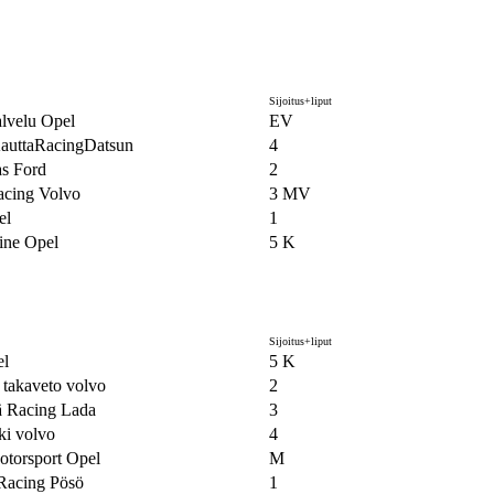
Sijoitus+liput
lvelu Opel
EV
auttaRacingDatsun
4
as Ford
2
acing Volvo
3 MV
el
1
ine Opel
5 K
Sijoitus+liput
l
5 K
 takaveto volvo
2
ä Racing Lada
3
i volvo
4
torsport Opel
M
 Racing Pösö
1