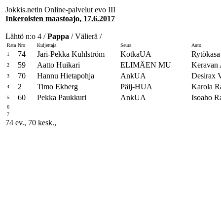
Jokkis.netin Online-palvelut evo III
Inkeroisten maastoajo, 17.6.2017
Lähtö n:o 4 /
Pappa
/ Välierä /
Rata
Nro
Kuljettaja
Seura
Auto
74
Jari-Pekka Kuhlström
KotkaUA
Rytökasa 
1
59
Aatto Huikari
ELIMÄEN MU
Keravan 
2
70
Hannu Hietapohja
AnkUA
Desirax 
3
2
Timo Ekberg
Päij-HUA
Karola R
4
60
Pekka Paukkuri
AnkUA
Isoaho R
5
6
7
74 ev., 70 kesk.,