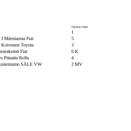
Sijoitus+liput
1
 J Mäentausta Fiat
5
i Koivunen Toyota
3
urakointi Fiat
6 K
 Piinattu Rellu
4
ikoneistamo SÄLE VW
2 MV