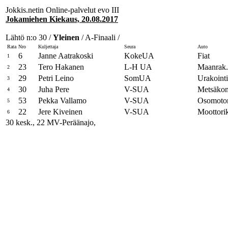
Jokkis.netin Online-palvelut evo III
Jokamiehen Kiekaus, 20.08.2017
Lähtö n:o 30 /
Yleinen
/ A-Finaali /
Rata
Nro
Kuljettaja
Seura
Auto
6
Janne Aatrakoski
KokeUA
Fiat
1
23
Tero Hakanen
L-H UA
Maanrak.
2
29
Petri Leino
SomUA
Urakoint
3
30
Juha Pere
V-SUA
Metsäkone
4
53
Pekka Vallamo
V-SUA
Osomotors
5
22
Jere Kiveinen
V-SUA
Moottor
6
30 kesk., 22 MV-Peräänajo,